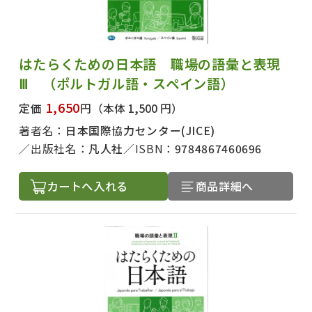
はたらくための日本語 職場の語彙と表現
Ⅲ （ポルトガル語・スペイン語）
1,650
定価
円
（本体 1,500 円）
著者名：
日本国際協力センター(JICE)
出版社名：
凡人社
ISBN：
9784867460696
カートへ入れる
商品詳細へ