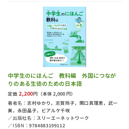
中学生のにほんご 教科編 外国につなが
りのある生徒のための日本語
2,200
定価
円
（本体 2,000 円）
著者名：
志村ゆかり，志賀玲子，関口真理恵，武一
美，永田晶子，ビアルケ千咲
出版社名：
スリーエーネットワーク
ISBN：
9784883199112