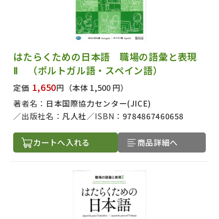
はたらくための日本語 職場の語彙と表現
Ⅱ （ポルトガル語・スペイン語）
1,650
定価
円
（本体 1,500 円）
著者名：
日本国際協力センター(JICE)
出版社名：
凡人社
ISBN：
9784867460658
カートへ入れる
商品詳細へ