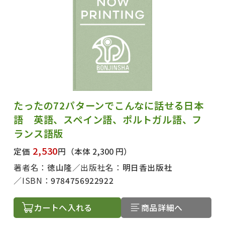
たったの72パターンでこんなに話せる日本
語 英語、スペイン語、ポルトガル語、フ
ランス語版
2,530
定価
円
（本体 2,300 円）
著者名：
徳山隆
出版社名：
明日香出版社
ISBN：
9784756922922
カートへ入れる
商品詳細へ