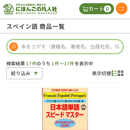
0
カート
日本語の教科書
スペイン語 商品一覧
視聴覚・補助教材
辞典
検索結果
17件
のうち
1件～17件
を表示中
絞り込み
表示切替
教師用参考書
新規
ご利