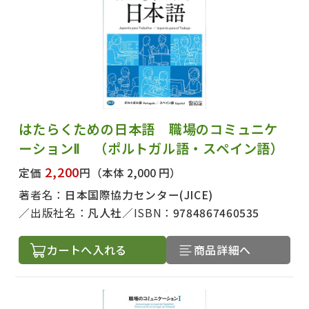
はたらくための日本語 職場のコミュニケ
ーションⅡ （ポルトガル語・スペイン語）
出版社名で絞り込む
2,200
定価
円
（本体 2,000 円）
著者名：
日本国際協力センター(JICE)
出版社名：
凡人社
ISBN：
9784867460535
著者名で絞り込む
カートへ入れる
商品詳細へ
絞り込む