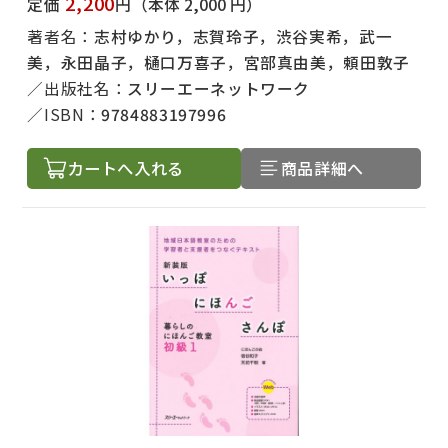
2,200
定価
円
（本体 2,000 円）
著者名：
志村ゆかり，志賀玲子，渋谷実希，武一
美，永田晶子，樋口万喜子，宮部真由美，頼田敦子
出版社名：
スリーエーネットワーク
ISBN：
9784883197996
カートへ入れる
商品詳細へ