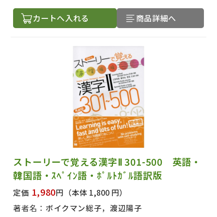
カートへ入れる
商品詳細へ
ストーリーで覚える漢字Ⅱ 301-500 英語・
韓国語・ｽﾍﾟｲﾝ語・ﾎﾟﾙﾄｶﾞﾙ語訳版
1,980
定価
円
（本体 1,800 円）
著者名：
ボイクマン総子，渡辺陽子