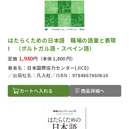
はたらくための日本語 職場の語彙と表現
Ⅰ （ポルトガル語・スペイン語）
1,980
定価
円
（本体 1,800 円）
著者名：
日本国際協力センター(JICE)
出版社名：
凡人社
ISBN：
9784867460610
カートへ入れる
商品詳細へ