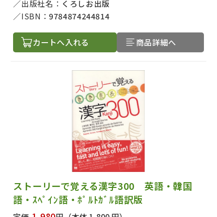
出版社名：
くろしお出版
ISBN：
9784874244814
カートへ入れる
商品詳細へ
ストーリーで覚える漢字300 英語・韓国
語・ｽﾍﾟｲﾝ語・ﾎﾟﾙﾄｶﾞﾙ語訳版
1,980
定価
円
（本体 1,800 円）