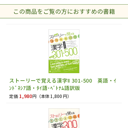
この商品をご覧の方におすすめの書籍
ストーリーで覚える漢字Ⅱ 301-500 英語・ｲ
ﾝﾄﾞﾈｼｱ語・ﾀｲ語･ﾍﾞﾄﾅﾑ語訳版
1,980
定価
円
（本体 1,800 円）