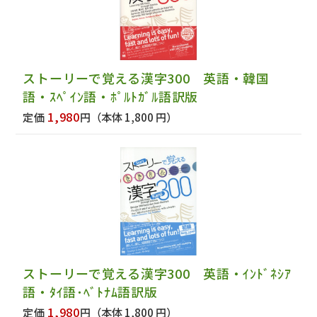
ストーリーで覚える漢字300 英語・韓国
語・ｽﾍﾟｲﾝ語・ﾎﾟﾙﾄｶﾞﾙ語訳版
1,980
定価
円
（本体 1,800 円）
ストーリーで覚える漢字300 英語・ｲﾝﾄﾞﾈｼｱ
語・ﾀｲ語･ﾍﾞﾄﾅﾑ語訳版
1,980
定価
円
（本体 1,800 円）