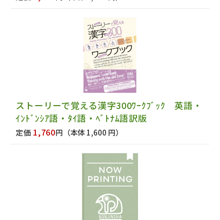
ストーリーで覚える漢字300ﾜｰｸﾌﾞｯｸ 英語・
ｲﾝﾄﾞﾝｼｱ語・ﾀｲ語・ﾍﾞﾄﾅﾑ語訳版
1,760
定価
円
（本体 1,600 円）