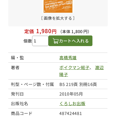
［ 画像を拡大する ］
1,980
定価
円
（本体 1,800 円）
カートへ入れる
個数
編・監
高橋秀雄
著者
ボイクマン総子
、
渡辺
陽子
判型・ページ数・付属
B5 219頁 別冊16頁
発刊日
2010年05月
出版社名
くろしお出版
商品コード
487424481