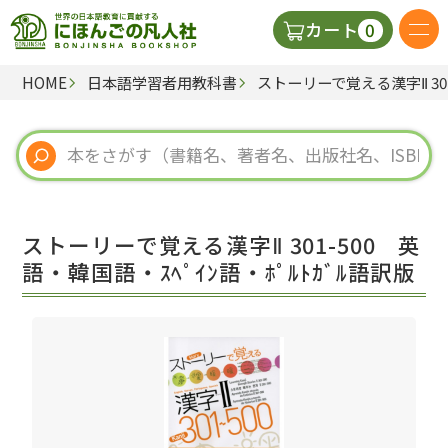
0
カート
HOME
日本語学習者用教科書
ストーリーで覚える漢字Ⅱ 301
日本語の教科書
視聴覚・補助教材
辞典
ストーリーで覚える漢字Ⅱ 301-500 英
教師用参考書
語・韓国語・ｽﾍﾟｲﾝ語・ﾎﾟﾙﾄｶﾞﾙ語訳版
新規
ご利