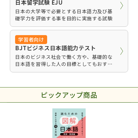
日本留学試験 EJU
日本の大学等で必要とする日本語力及び基
礎学力を評価する事を目的に実施する試験
日本語能力試験公式問題集 N4
770円（税込）
学習者向け
BJTビジネス日本語能力テスト
まるごと 日本のことばと文化
日本のビジネス社会で働く方や、基礎的な
初中級 【A2/B1】
日本語を習得した人の目標としてもおすす
3080円（税込）
めです。
日本語能力試験公式問題集 N1
770円（税込）
ピックアップ商品
日本語能力試験公式問題集 N3
770円（税込）