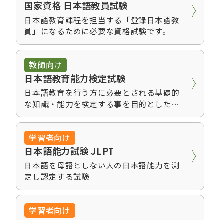
国家資格 日本語教員試験
初級者の間違いから学ぶ 日本語
文法を教えるためのポイント30
日本語教育課程を担当する「登録日本語教
員」になるために必要な資格試験です。
2420円（税込）
初級日本語文法と教え方のポイン
教師向け
ト
日本語教育能力検定試験
2200円（税込）
日本語教育を行う方に必要とされる基礎的
な知識・能力を検定する事を目的とした試
日本語能力試験公式問題集 N2
験
770円（税込）
学習者向け
日本語能力試験 JLPT
みんなの日本語初級Ⅱ第２版 教
日本語を母語としない人の日本語能力を測
え方の手引き
定し認定する試験
3080円（税込）
日本語擬態語辞典
学習者向け
770円（税込）