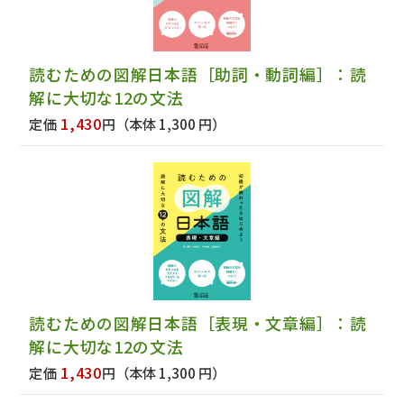
コミュニケーション能力を伸ばす
授業づくり 日本語教師のための
語用論的指導の手引き
読むための図解日本語［助詞・動詞編］：読
1540円（税込）
解に大切な12の文法
1,430
定価
円
（本体 1,300 円）
まるごと 日本のことばと文化
中級1 【B1】
3960円（税込）
みんなの日本語初級Ⅰ第２版 本冊
2750円（税込）
初級から超級まで ＳＴＥＰ式に
読むための図解日本語［表現・文章編］：読
ほんご練習帳 自動詞・他動詞
解に大切な12の文法
1430円（税込）
1,430
定価
円
（本体 1,300 円）