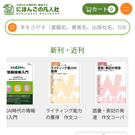
0
カート
日本語の教科書
視聴覚・補助教材
新刊・近刊
辞典
教師用参考書
新規
生成AI時代の情報
ライティング能力
語彙・表記の発
ご利
検索入門
の獲得 作文コー
達 作文コーパス
パス研究3
研究1