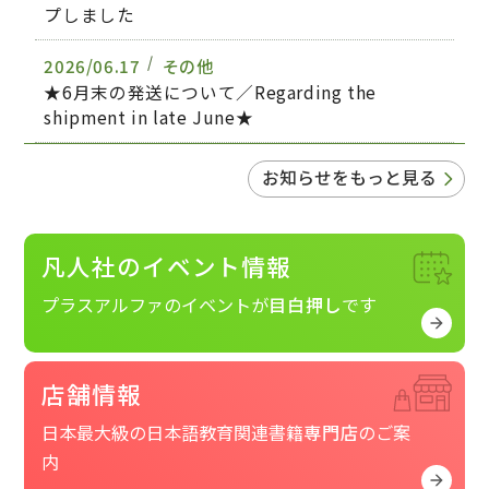
プしました
2026/06.17
その他
★6月末の発送について／Regarding the
shipment in late June★
2026/06.15
その他
お知らせをもっと見る
新刊・近刊案内『凡人社通信6月15日号』をアッ
プしました
凡人社の
イベント情報
2026/06.01
その他
凡人社本社および麹町店、大阪店 臨時休業のお
プラスアルファのイベントが
目白押し
です
知らせ
店舗情報
日本最大級の日本語教育関連書籍
専門店
のご案
内