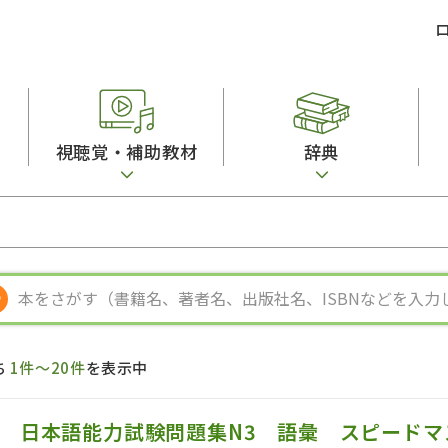
視聴覚・補助教材
辞典
ビジネスパーソン・研修生向け
コンピューター
漢字字典（辞典）
教室活動参考書
短期滞在者向け
カセットテープ
英語辞典
日本語概説
子ども向け
絵本・子ども向け補助
スペイン語辞典
語彙・意味
文法
図表
中国語辞典
文章・談話・表
発音・聴解
ポルトガル語辞典
表記
作文
ロシア語辞典
言語学
語彙・表現
国語辞典
日本語教育事情
表記（かな・漢
漢字・漢和辞典
異文化間コミュ
ち
1件～20件
を表示中
日本語能力試験対策
表現・用字用語辞典
言語の諸相
日本留学試験対
比較文化辞典
アカデミック・
日本語能力試験問題集N3 語彙 スピードマ
大学入試対策
学校情報