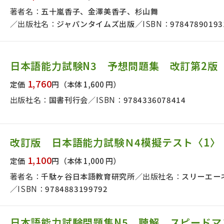
著者名：
五十嵐香子、金澤美香子、杉山舞
出版社名：
ジャパンタイムズ出版
ISBN：
97847890193
日本語能力試験N3 予想問題集 改訂第2版
1,760
定価
円
（本体 1,600 円）
出版社名：
国書刊行会
ISBN：
9784336078414
改訂版 日本語能力試験Ｎ4模擬テスト〈1〉
1,100
定価
円
（本体 1,000 円）
著者名：
千駄ヶ谷日本語教育研究所
出版社名：
スリーエー
ISBN：
9784883199792
日本語能力試験問題集N5 聴解 スピードマ