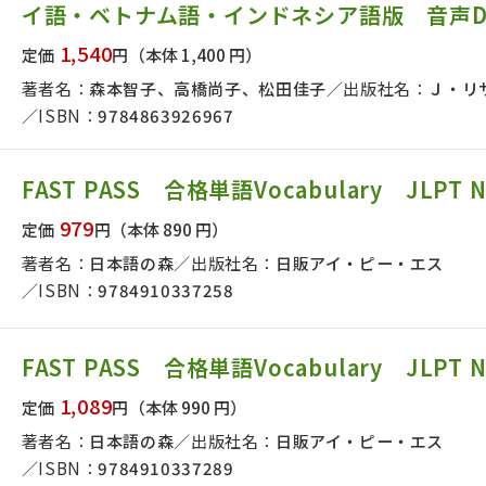
イ語・ベトナム語・インドネシア語版 音声D
日本事情
定期刊行物
1,540
定価
円
（本体 1,400 円）
著者名：
森本智子、高橋尚子、松田佳子
出版社名：
Ｊ・リ
ISBN：
9784863926967
FAST PASS 合格単語Vocabulary JLPT N
979
定価
円
（本体 890 円）
著者名：
日本語の森
出版社名：
日販アイ・ピー・エス
ISBN：
9784910337258
FAST PASS 合格単語Vocabulary JLPT N
1,089
定価
円
（本体 990 円）
著者名：
日本語の森
出版社名：
日販アイ・ピー・エス
ISBN：
9784910337289