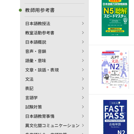
教師用参考書
日本語教授法
教室活動参考書
日本語概説
音声・音韻
語彙・意味
文章・談話・表現
文法
表記
言語学
試験対策
出
日本語教育事情
異文化間コミュニケーション
著