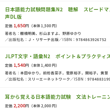
日本語能力試験問題集N2 聴解 スピードマ
声DL版
1,650
定価
円
（本体 1,500 円）
著者名：
棚橋明美、杉山ますよ、野原ゆかり
出版社名：
Ｊ・リサーチ出版
ISBN：
9784863926752
JLPT文字・語彙N2 ポイント＆プラクテ
1,540
定価
円
（本体 1,400 円）
著者名：
本田ゆかり，前坊香菜子，菅原裕子，関裕子，黄慧
出版社名：
スリーエーネットワーク
ISBN：
978488319
耳から覚える日本語能力試験 文法トレーニング
2,200
定価
円
（本体 2,000 円）