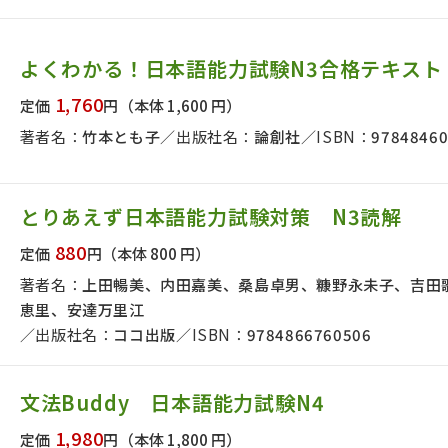
よくわかる！日本語能力試験N3合格テキスト
1,760
定価
円
（本体 1,600 円）
著者名：
竹本とも子
出版社名：
論創社
ISBN：
9784846
とりあえず日本語能力試験対策 N3読解
880
定価
円
（本体 800 円）
著者名：
上田暢美、内田嘉美、桑島卓男、糠野永未子、吉田
恵里、安達万里江
出版社名：
ココ出版
ISBN：
9784866760506
文法Buddy 日本語能力試験N4
1,980
定価
円
（本体 1,800 円）