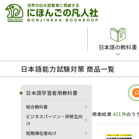
日本語の教科書
日本語能力試験対策 商品一覧
総合教科書
ビデオ・ＤＶＤ
日本語学習辞典
日本語教授法
留学生向け専門分野
カード・ゲーム・絵教材
韓国語辞典
音声・音韻
日本語学習者用教科書
読解
ドイツ語辞典
文法
総合教科書
会話
各国語辞典
試験対策
検索結果
411件
のう
ビジネスパーソン・研修生向
練習問題
語学・文法辞典
多言語社会・言語政策
け
各種試験対策
定期刊行物
短期滞在者向け