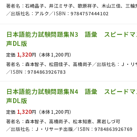
著者名：
石崎晶子、井江ミサ子、歌原祥子、木山三佳、三輪
出版社名：
アルク
ISBN：
9784757444102
日本語能力試験問題集N3 語彙 スピードマ
声DL版
1,320
定価
円
（本体 1,200 円）
著者名：
森本智子、松田佳子、高橋尚子
出版社名：
Ｊ・リ
ISBN：
9784863926783
日本語能力試験問題集N4 語彙 スピードマ
声DL版
1,320
定価
円
（本体 1,200 円）
著者名：
森本智子、高橋尚子、松本知恵、黒岩しづ可
出版社名：
Ｊ・リサーチ出版
ISBN：
9784863926769