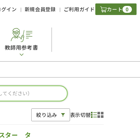
0
ログイン
新規会員登録
ご利用ガイド
カート
教師用参考書
・ＣＤ
現
字）
ニケーション
絞り込み
表示切替
策
スキル
スター タ