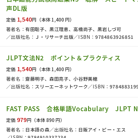
声DL版
1,540
定価
円
（本体 1,400 円）
著者名：
有田聡子、黒江理恵、高橋尚子、黒岩しづ可
出版社名：
Ｊ・リサーチ出版
ISBN：
9784863926851
JLPT文法N2 ポイント＆プラクティス
1,540
定価
円
（本体 1,400 円）
著者名：
齋藤明子、森田亮子、小谷野美穂
出版社名：
スリーエーネットワーク
ISBN：
978488319
FAST PASS 合格単語Vocabulary JLPT N
版社名で絞り込む
979
定価
円
（本体 890 円）
著者名：
日本語の森
出版社名：
日販アイ・ピー・エス
者名で絞り込む
ISBN：
9784910337234