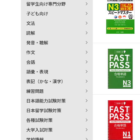
留学生向け専門分野
日本語学習関連副読本
子ども向け
文法
読解
発音・聴解
作文
会話
語彙・表現
表記（かな・漢字）
練習問題
日本語能力試験対策
日本留学試験対策
各種試験対策
大学入試対策
学校情報