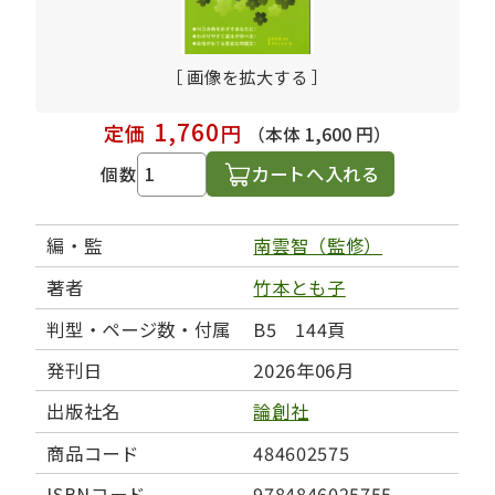
［ 画像を拡大する ］
1,760
定価
円
（本体 1,600 円）
カートへ入れる
個数
編・監
南雲智（監修）
著者
竹本とも子
判型・ページ数・付属
B5 144頁
発刊日
2026年06月
出版社名
論創社
商品コード
484602575
ISBNコード
9784846025755