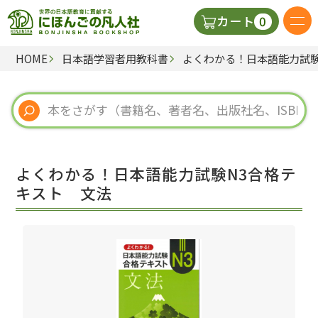
0
カート
HOME
日本語学習者用教科書
よくわかる！日本語能力試験
日本語の教科書
視聴覚・補助教材
辞典
よくわかる！日本語能力試験N3合格テ
教師用参考書
キスト 文法
新規
ご利