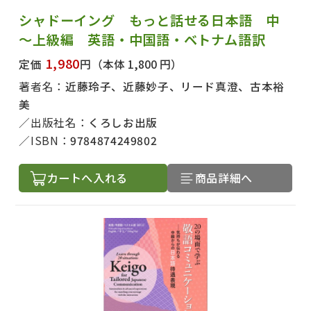
シャドーイング もっと話せる日本語 中
～上級編 英語・中国語・ベトナム語訳
1,980
定価
円
（本体 1,800 円）
著者名：
近藤玲子、近藤妙子、リード真澄、古本裕
美
出版社名：
くろしお出版
ISBN：
9784874249802
カートへ入れる
商品詳細へ