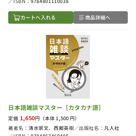
ISBN：
9784801110038
カートへ入れる
商品詳細へ
日本語雑談マスター［カタカナ語］
1,650
定価
円
（本体 1,500 円）
著者名：
清水崇文、西郷英樹
出版社名：
凡人社
ISBN：
9784867460405