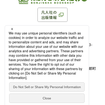
凡人社の
出版情報
〒102-0093 東京都千代田区平河町 1-3-13 8F
TEL：03-3263-3959／FAX：03-3263-3116
〒102-0093 東京都千代田区平河町1-3-
13 8F［
アクセス
］
麹町店
TEL：03-3239-8673／FAX：03-3263-
3116
〒541-0056 大阪府大阪市中央区久太郎町
4-2-10
大阪店
大西ビルディング 1階［
アクセス
］
TEL：06-4256-2684／FAX：03-6733-
7887
凡人社の本を見る
© Bonjinsha Co., LTD. All Rights Reserved.