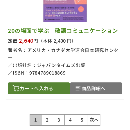
20の場面で学ぶ 敬語コミュニケーション
2,640
定価
円
（本体 2,400 円）
著者名：
アメリカ・カナダ大学連合日本研究センタ
ー
出版社名：
ジャパンタイムズ出版
ISBN：
9784789018869
カートへ入れる
商品詳細へ
1
2
3
4
5
次へ