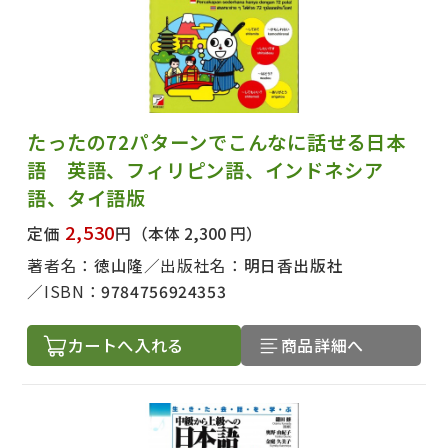
たったの72パターンでこんなに話せる日本
語 英語、フィリピン語、インドネシア
語、タイ語版
2,530
定価
円
（本体 2,300 円）
著者名：
徳山隆
出版社名：
明日香出版社
ISBN：
9784756924353
カートへ入れる
商品詳細へ