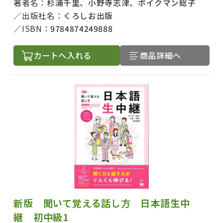
著者名：
杉浦千里、小野寺志津、ボイクマン総子
出版社名：
くろしお出版
ISBN：
9784874249888
カートへ入れる
商品詳細へ
新版 聞いて覚える話し方 日本語生中
継 初中級1