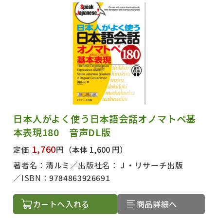
日本人がよく使う日本語会話オノマトペ基
本表現180 音声DL版
1,760
定価
円
（本体 1,600 円）
著者名：
清ルミ
出版社名：
Ｊ・リサーチ出版
ISBN：
9784863926691
カートへ入れる
商品詳細へ