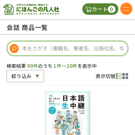
0
カート
日本語の教科書
会話 商品一覧
視聴覚・補助教材
辞典
検索結果
99件
のうち
1件～20件
を表示中
絞り込み
表示切替
教師用参考書
新規
ご利