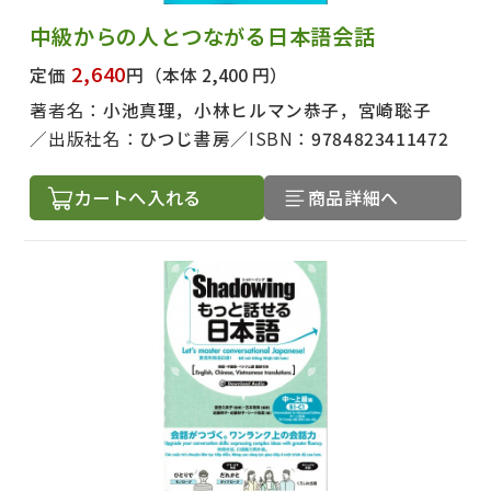
中級からの人とつながる日本語会話
2,640
定価
円
（本体 2,400 円）
著者名：
小池真理，小林ヒルマン恭子，宮崎聡子
出版社名：
ひつじ書房
ISBN：
9784823411472
カートへ入れる
商品詳細へ