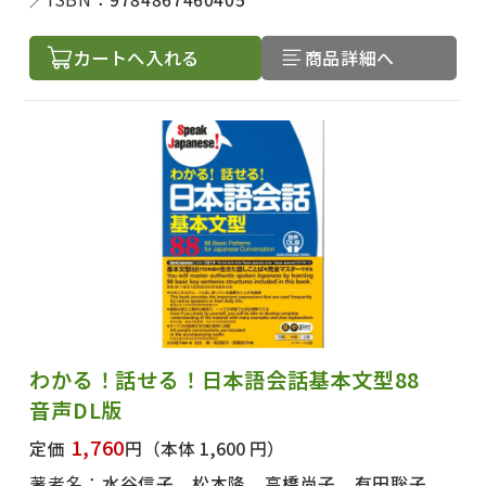
カートへ入れる
商品詳細へ
わかる！話せる！日本語会話基本文型88
音声DL版
1,760
定価
円
（本体 1,600 円）
著者名：
水谷信子、松本隆、高橋尚子、有田聡子