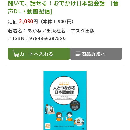
聞いて、話せる！おでかけ日本語会話 [音
声DL・動画配信]
2,090
定価
円
（本体 1,900 円）
著者名：
あかね
出版社名：
アスク出版
ISBN：
9784866397580
カートへ入れる
商品詳細へ