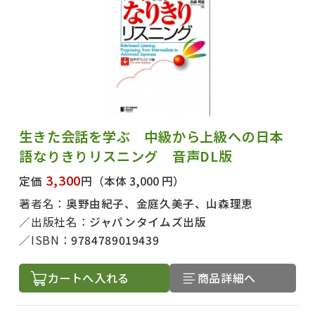
生きた会話を学ぶ 中級から上級への日本
語なりきりリスニング 音声DL版
3,300
定価
円
（本体 3,000 円）
著者名：
奥野由紀子、金庭久美子、山森理恵
出版社名：
ジャパンタイムズ出版
ISBN：
9784789019439
カートへ入れる
商品詳細へ