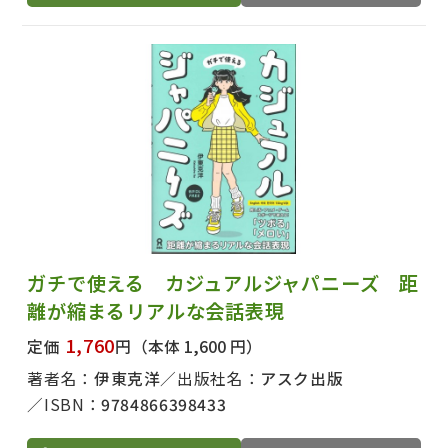
ガチで使える カジュアルジャパニーズ 距
離が縮まるリアルな会話表現
1,760
定価
円
（本体 1,600 円）
著者名：
伊東克洋
出版社名：
アスク出版
ISBN：
9784866398433