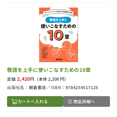
敬語を上手に使いこなすための10章
2,420
定価
円
（本体 2,200 円）
出版社名：
朝倉書店
ISBN：
9784254517125
カートへ入れる
商品詳細へ