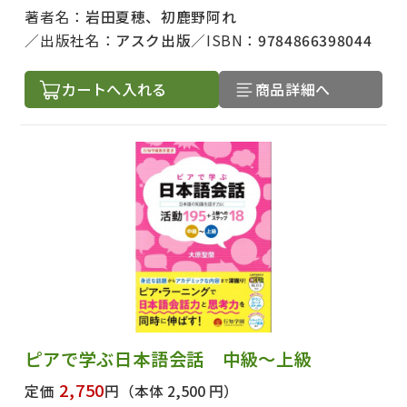
著者名：
岩田夏穂、初鹿野阿れ
出版社名：
アスク出版
ISBN：
9784866398044
カートへ入れる
商品詳細へ
ピアで学ぶ日本語会話 中級～上級
2,750
定価
円
（本体 2,500 円）