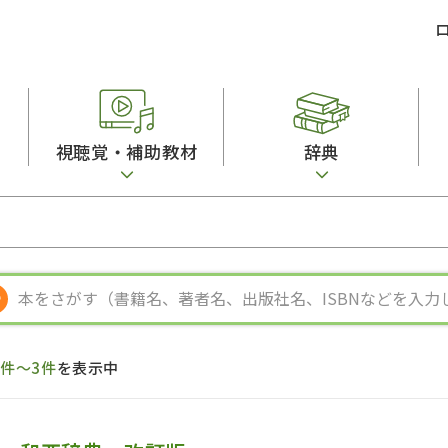
視聴覚・補助教材
辞典
ビジネスパーソン・研修生向け
コンピューター
漢字字典（辞典）
教室活動参考書
短期滞在者向け
カセットテープ
英語辞典
日本語概説
子ども向け
絵本・子ども向け補助
スペイン語辞典
語彙・意味
文法
図表
中国語辞典
文章・談話・表
発音・聴解
ポルトガル語辞典
表記
作文
ロシア語辞典
言語学
語彙・表現
国語辞典
日本語教育事情
表記（かな・漢
漢字・漢和辞典
異文化間コミュ
1件～3件
を表示中
日本語能力試験対策
表現・用字用語辞典
言語の諸相
日本留学試験対
比較文化辞典
アカデミック・
大学入試対策
学校情報