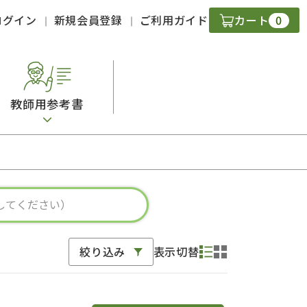
0
ログイン
新規会員登録
ご利用ガイド
カート
教師用参考書
・ＣＤ
現
字）
ニケーション
絞り込み
表示切替
策
スキル