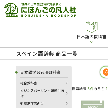
日本語の教科書
スペイン語辞典 商品一覧
総合教科書
ビデオ・ＤＶＤ
日本語学習辞典
日本語教授法
留学生向け専門分野
カード・ゲーム・絵教材
韓国語辞典
音声・音韻
日本語学習者用教科書
読解
ドイツ語辞典
文法
総合教科書
会話
各国語辞典
試験対策
検索結果
3件
のうち
ビジネスパーソン・研修生向
練習問題
語学・文法辞典
多言語社会・言語政策
け
各種試験対策
定期刊行物
短期滞在者向け