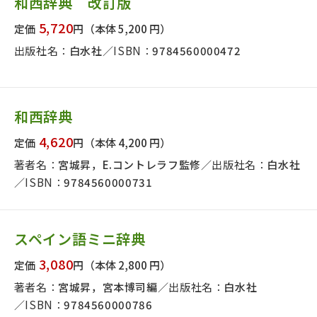
和西辞典 改訂版
日本事情
定期刊行物
5,720
定価
円
（本体 5,200 円）
出版社名：
白水社
ISBN：
9784560000472
和西辞典
4,620
定価
円
（本体 4,200 円）
著者名：
宮城昇，E.コントレラフ監修
出版社名：
白水社
ISBN：
9784560000731
スペイン語ミニ辞典
3,080
定価
円
（本体 2,800 円）
著者名：
宮城昇，宮本博司編
出版社名：
白水社
ISBN：
9784560000786