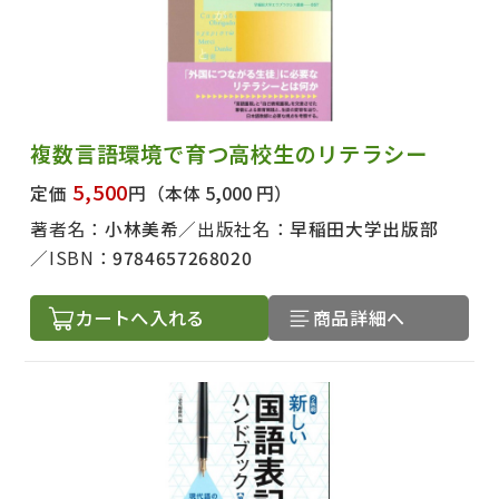
複数言語環境で育つ高校生のリテラシー
5,500
定価
円
（本体 5,000 円）
著者名：
小林美希
出版社名：
早稲田大学出版部
ISBN：
9784657268020
カートへ入れる
商品詳細へ