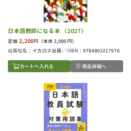
絞り込む
日本語教師になる本 〈2027〉
2,200
定価
円
（本体 2,000 円）
出版社名：
イカロス出版
ISBN：
9784802217576
カートへ入れる
商品詳細へ