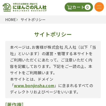
0
カート
HOME
サイトポリシー
日本語の教科書
サイトポリシー
視聴覚・補助教材
辞典
本ページは､お客様が株式会社 凡人社（以下「当
社」といいます）の運営・管理する本サイトを
ご利用いただくにあたって、ご注意いただく内
教師用参考書
容を記載しております。下記をご一読の上、本
サイトをご利用願います。
本サイトとは、ドメイン
新規
「
www.bonjinsha.com
」に含まれるすべての
ご利
ディレクトリおよびページをいいます。
[著作権]