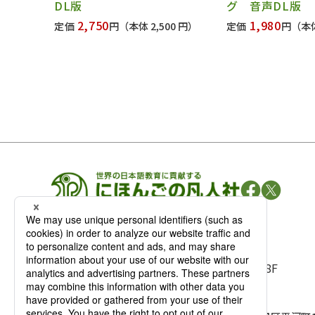
DL版
グ 音声DL版
2,750
1,980
定価
円
（本体 2,500 円）
定価
円
（本体
凡人社の
出版情報
〒102-0093 東京都千代田区平河町 1-3-13 8F
TEL：03-3263-3959／FAX：03-3263-3116