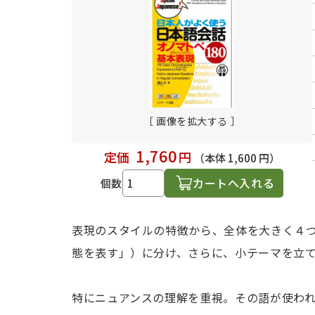
日本語学習関連副読本
［ 画像を拡大する ］
1,760
定価
円
（本体 1,600 円）
カートへ入れる
個数
表現のスタイルの特徴から、全体を大きく４
態を表す」）に分け、さらに、小テーマを立
特にニュアンスの理解を重視。その語が使わ