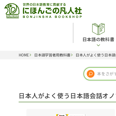
日本語の教科書
HOME
日本語学習者用教科書
日本人がよく使う日本語
総合教科書
ビデオ・ＤＶＤ
日本語学習辞典
日本語教授法
留学生向け専門分野
カード・ゲーム・絵教材
韓国語辞典
音声・音韻
読解
ドイツ語辞典
文法
会話
各国語辞典
試験対策
日本人がよく使う日本語会話オノマ
練習問題
語学・文法辞典
多言語社会・言語政策
各種試験対策
定期刊行物