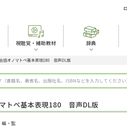
視聴覚・補助教材
辞典
会話オノマトペ基本表現180 音声DL版
ビジネスパーソン・研修生向け
コンピューター
漢字字典（辞典）
教室活動参考書
短期滞在者向け
カセットテープ
英語辞典
日本語概説
子ども向け
絵本・子ども向け補助
スペイン語辞典
語彙・意味
文法
図表
中国語辞典
文章・談話・表
発音・聴解
ポルトガル語辞典
表記
作文
ロシア語辞典
言語学
語彙・表現
国語辞典
日本語教育事情
表記（かな・漢
漢字・漢和辞典
異文化間コミュ
トペ基本表現180 音声DL版
日本語能力試験対策
表現・用字用語辞典
言語の諸相
日本留学試験対
比較文化辞典
アカデミック・
大学入試対策
学校情報
編・監