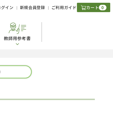
0
ログイン
新規会員登録
ご利用ガイド
カート
教師用参考書
・ＣＤ
現
字）
ニケーション
策
スキル