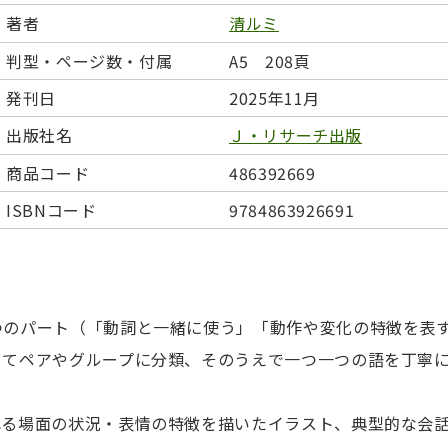
日本事情
定期刊行物
著者
清ルミ
判型・ページ数・付属
A5 208頁
発刊日
2025年11月
出版社名
Ｊ・リサーチ出版
商品コード
486392669
ISBNコード
9784863926691
つのパート（「動詞と一緒に使う」「動作や変化の特徴を表
ててペアやグループに分類、そのうえで一つ一つの語を丁寧
れる場面の状況・表情の特徴を描いたイラスト、典型的な会