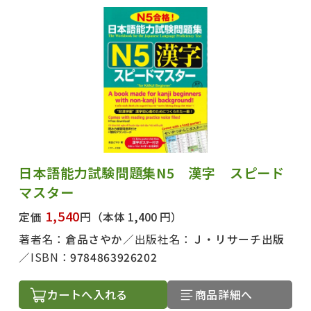
日本語能力試験問題集N5 漢字 スピード
マスター
1,540
定価
円
（本体 1,400 円）
著者名：
倉品さやか
出版社名：
Ｊ・リサーチ出版
ISBN：
9784863926202
カートへ入れる
商品詳細へ