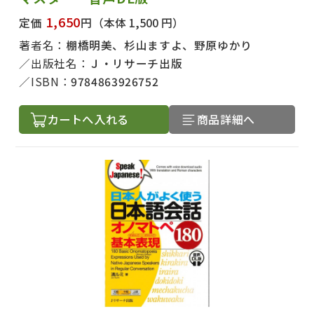
1,650
定価
円
（本体 1,500 円）
著者名：
棚橋明美、杉山ますよ、野原ゆかり
出版社名：
Ｊ・リサーチ出版
ISBN：
9784863926752
カートへ入れる
商品詳細へ