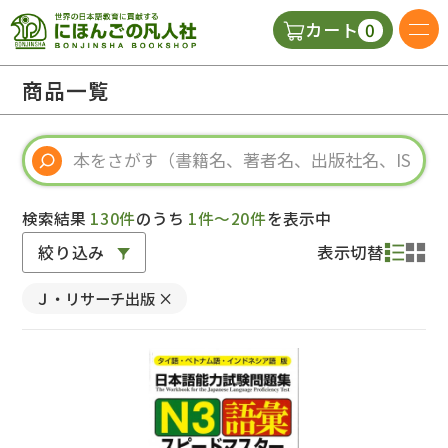
0
カート
日本語の教科書
商品一覧
視聴覚・補助教材
辞典
検索結果
130件
のうち
1件～20件
を表示中
絞り込み
表示切替
教師用参考書
Ｊ・リサーチ出版
×
新規
ご利