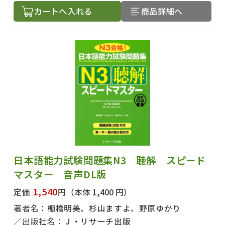
カートへ入れる
商品詳細へ
日本語能力試験問題集N3 聴解 スピード
マスター 音声DL版
1,540
定価
円
（本体 1,400 円）
著者名：
棚橋明美、杉山ますよ、野原ゆかり
出版社名：
Ｊ・リサーチ出版