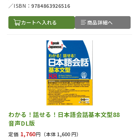
ISBN：
9784863926516
カートへ入れる
商品詳細へ
出版社名で絞り込む
著者名で絞り込む
わかる！話せる！日本語会話基本文型88
音声DL版
絞り込む
1,760
定価
円
（本体 1,600 円）