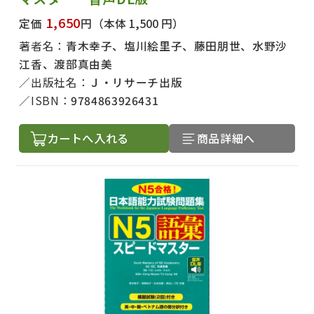
1,650
定価
円
（本体 1,500 円）
著者名：
青木幸子、塩川絵里子、藤田朋世、水野沙
江香、渡部真由美
出版社名：
Ｊ・リサーチ出版
ISBN：
9784863926431
カートへ入れる
商品詳細へ