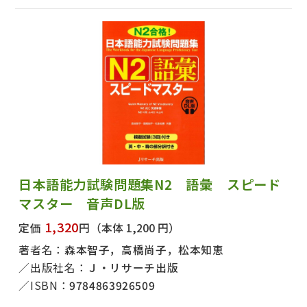
日本語能力試験問題集N2 語彙 スピード
マスター 音声DL版
1,320
定価
円
（本体 1,200 円）
著者名：
森本智子，高橋尚子，松本知恵
出版社名：
Ｊ・リサーチ出版
ISBN：
9784863926509