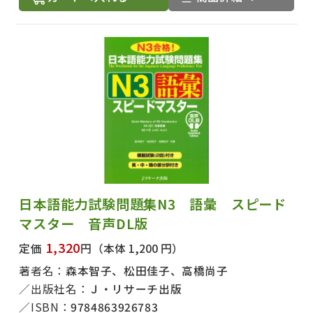
日本語能力試験問題集N3 語彙 スピード
マスター 音声DL版
1,320
定価
円
（本体 1,200 円）
著者名：
森本智子、松田佳子、高橋尚子
出版社名：
Ｊ・リサーチ出版
ISBN：
9784863926783