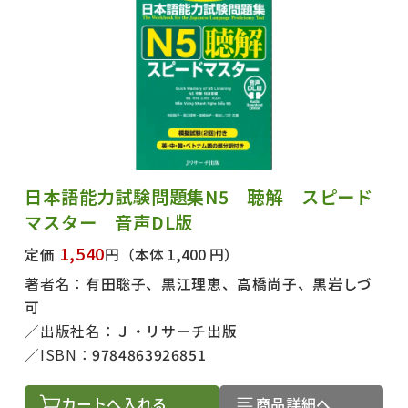
日本語能力試験問題集N5 聴解 スピード
マスター 音声DL版
1,540
定価
円
（本体 1,400 円）
著者名：
有田聡子、黒江理恵、高橋尚子、黒岩しづ
可
出版社名：
Ｊ・リサーチ出版
ISBN：
9784863926851
カートへ入れる
商品詳細へ