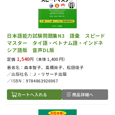
日本語能力試験問題集N3 語彙 スピード
マスター タイ語・ベトナム語・インドネ
シア語版 音声DL版
1,540
定価
円
（本体 1,400 円）
著者名：
森本智子、高橋尚子、松田佳子
出版社名：
Ｊ・リサーチ出版
ISBN：
9784863926967
カートへ入れる
商品詳細へ