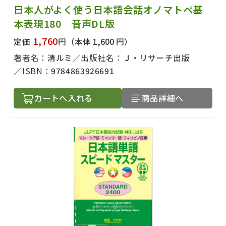
日本人がよく使う日本語会話オノマトペ基
本表現180 音声DL版
1,760
定価
円
（本体 1,600 円）
著者名：
清ルミ
出版社名：
Ｊ・リサーチ出版
ISBN：
9784863926691
カートへ入れる
商品詳細へ