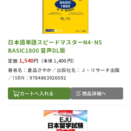
日本語単語スピードマスターN4･N5
BASIC1800 音声DL版
1,540
定価
円
（本体 1,400 円）
著者名：
倉品さやか
出版社名：
Ｊ・リサーチ出版
ISBN：
9784863926592
カートへ入れる
商品詳細へ