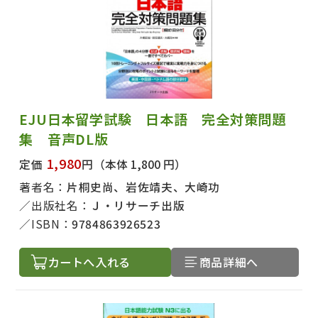
EJU日本留学試験 日本語 完全対策問題
集 音声DL版
1,980
定価
円
（本体 1,800 円）
著者名：
片桐史尚、岩佐靖夫、大崎功
出版社名：
Ｊ・リサーチ出版
ISBN：
9784863926523
カートへ入れる
商品詳細へ