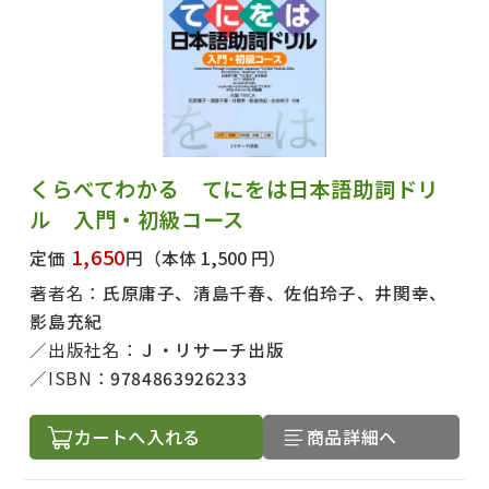
くらべてわかる てにをは日本語助詞ドリ
ル 入門・初級コース
1,650
定価
円
（本体 1,500 円）
著者名：
氏原庸子、清島千春、佐伯玲子、井関幸、
影島充紀
出版社名：
Ｊ・リサーチ出版
ISBN：
9784863926233
カートへ入れる
商品詳細へ