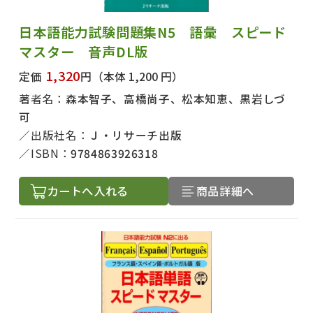
日本語能力試験問題集N5 語彙 スピード
マスター 音声DL版
1,320
定価
円
（本体 1,200 円）
著者名：
森本智子、高橋尚子、松本知恵、黒岩しづ
可
出版社名：
Ｊ・リサーチ出版
ISBN：
9784863926318
カートへ入れる
商品詳細へ