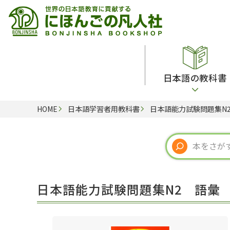
日本語の教科書
HOME
日本語学習者用教科書
日本語能力試験問題集N
総合教科書
ビデオ・ＤＶＤ
日本語学習辞典
日本語教授法
留学生向け専門分野
カード・ゲーム・絵教材
韓国語辞典
音声・音韻
読解
ドイツ語辞典
文法
会話
各国語辞典
試験対策
日本語能力試験問題集N2 語彙
練習問題
語学・文法辞典
多言語社会・言語政策
各種試験対策
定期刊行物