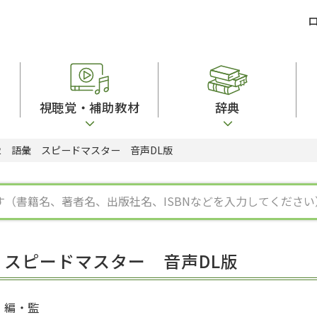
視聴覚・補助教材
辞典
2 語彙 スピードマスター 音声DL版
ビジネスパーソン・研修生向け
コンピューター
漢字字典（辞典）
教室活動参考書
短期滞在者向け
カセットテープ
英語辞典
日本語概説
子ども向け
絵本・子ども向け補助
スペイン語辞典
語彙・意味
文法
図表
中国語辞典
文章・談話・表
発音・聴解
ポルトガル語辞典
表記
作文
ロシア語辞典
言語学
語彙・表現
国語辞典
日本語教育事情
表記（かな・漢
漢字・漢和辞典
異文化間コミュ
 スピードマスター 音声DL版
日本語能力試験対策
表現・用字用語辞典
言語の諸相
日本留学試験対
比較文化辞典
アカデミック・
大学入試対策
学校情報
編・監