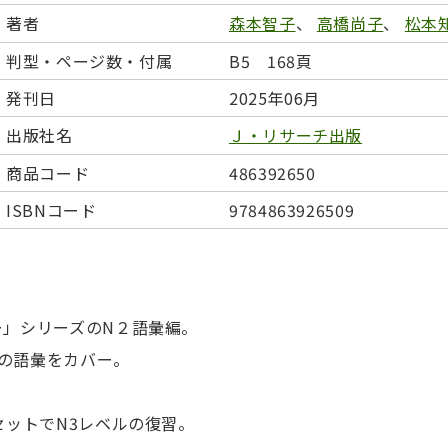
日本事情
定期刊行物
著者
森本智子
、
高橋尚子
、
松本
判型・ページ数・付属
B5 168頁
発刊日
2025年06月
出版社名
Ｊ・リサーチ出版
商品コード
486392650
ISBNコード
9784863926509
ー」シリーズのN２語彙編。
ルの語彙をカバー。
セットでN3レベルの復習。