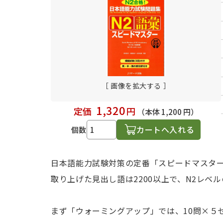
日本語学習関連副読本
［ 画像を拡大する ］
1,320
定価
円
（本体 1,200 円）
カートへ入れる
個数
日本語能力試験対策の定番「スピードマスタ
取り上げた見出し語は2200以上で、N2レベ
まず「ウォーミングアップ」では、10問×５