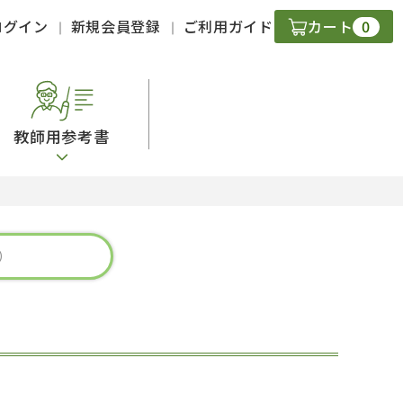
0
ログイン
新規会員登録
ご利用ガイド
カート
教師用参考書
・ＣＤ
現
字）
ニケーション
策
スキル