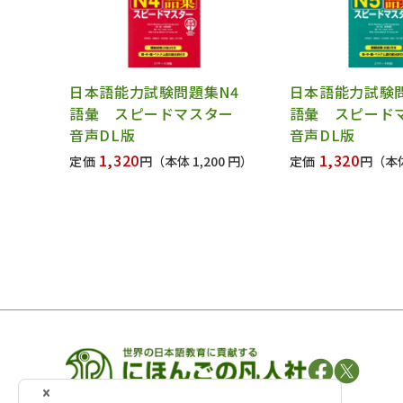
日本語能力試験問題集N4
日本語能力試験
語彙 スピードマスター
語彙 スピー
音声DL版
音声DL版
1,320
1,320
定価
円
（本体 1,200 円）
定価
円
（本体