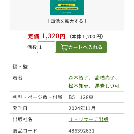
［ 画像を拡大する ］
1,320
定価
円
（本体 1,200 円）
カートへ入れる
個数
編・監
著者
森本智子
、
高橋尚子
、
松本知恵
、
黒岩しづ可
判型・ページ数・付属
B5 128頁
発刊日
2024年11月
出版社名
Ｊ・リサーチ出版
商品コード
486392631