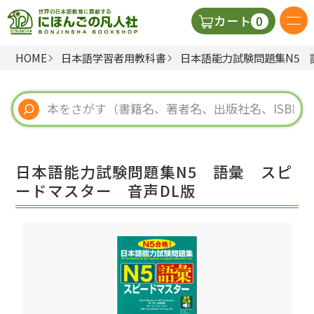
0
カート
HOME
日本語学習者用教科書
日本語能力試験問題集N5 
日本語の教科書
視聴覚・補助教材
辞典
日本語能力試験問題集N5 語彙 スピ
教師用参考書
ードマスター 音声DL版
新規
ご利