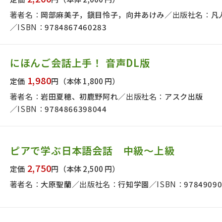
著者名：
岡部麻美子，鎭目怜子，向井あけみ
出版社名：
凡
ISBN：
9784867460283
にほんご会話上手！ 音声DL版
1,980
定価
円
（本体 1,800 円）
著者名：
岩田夏穂、初鹿野阿れ
出版社名：
アスク出版
ISBN：
9784866398044
ピアで学ぶ日本語会話 中級～上級
2,750
定価
円
（本体 2,500 円）
著者名：
大原聖蘭
出版社名：
行知学園
ISBN：
9784909
版社名で絞り込む
者名で絞り込む