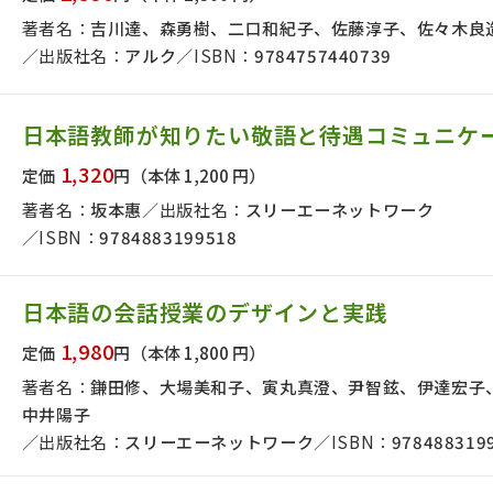
著者名：
吉川達、森勇樹、二口和紀子、佐藤淳子、佐々木良
出版社名：
アルク
ISBN：
9784757440739
日本語教師が知りたい敬語と待遇コミュニケ
1,320
定価
円
（本体 1,200 円）
著者名：
坂本惠
出版社名：
スリーエーネットワーク
ISBN：
9784883199518
日本語の会話授業のデザインと実践
1,980
定価
円
（本体 1,800 円）
著者名：
鎌田修、大場美和子、寅丸真澄、尹智鉉、伊達宏子
中井陽子
出版社名：
スリーエーネットワーク
ISBN：
978488319