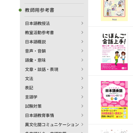
教師用参考書
日本語教授法
教室活動参考書
日本語概説
音声・音韻
語彙・意味
文章・談話・表現
文法
表記
言語学
試験対策
出
日本語教育事情
異文化間コミュニケーション
著