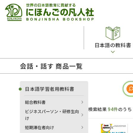
日本語の教科書
会話・話す 商品一覧
総合教科書
ビデオ・ＤＶＤ
日本語学習辞典
日本語教授法
留学生向け専門分野
カード・ゲーム・絵教材
韓国語辞典
音声・音韻
日本語学習者用教科書
読解
ドイツ語辞典
文法
総合教科書
会話
各国語辞典
試験対策
検索結果
94件
のう
ビジネスパーソン・研修生向
練習問題
語学・文法辞典
多言語社会・言語政策
け
各種試験対策
定期刊行物
短期滞在者向け