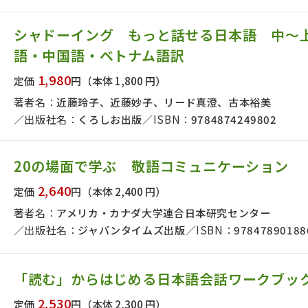
シャドーイング もっと話せる日本語 中～
語・中国語・ベトナム語訳
1,980
定価
円
（本体 1,800 円）
著者名：
近藤玲子、近藤妙子、リード真澄、古本裕美
出版社名：
くろしお出版
ISBN：
9784874249802
20の場面で学ぶ 敬語コミュニケーション
2,640
定価
円
（本体 2,400 円）
著者名：
アメリカ・カナダ大学連合日本研究センター
出版社名：
ジャパンタイムズ出版
ISBN：
97847890188
「読む」からはじめる日本語会話ワークブッ
2,530
定価
円
（本体 2,300 円）