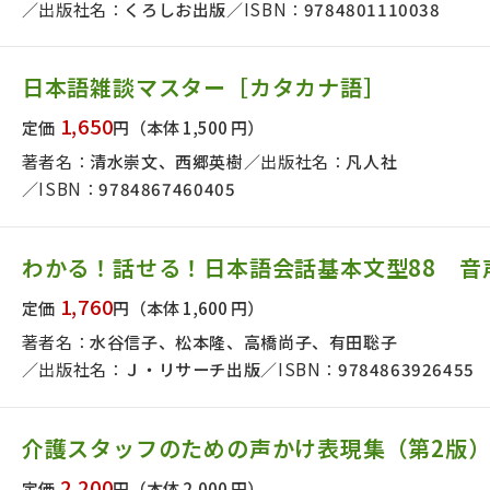
出版社名：
くろしお出版
ISBN：
9784801110038
日本語雑談マスター［カタカナ語］
1,650
定価
円
（本体 1,500 円）
著者名：
清水崇文、西郷英樹
出版社名：
凡人社
ISBN：
9784867460405
わかる！話せる！日本語会話基本文型88 音
1,760
定価
円
（本体 1,600 円）
著者名：
水谷信子、松本隆、高橋尚子、有田聡子
出版社名：
Ｊ・リサーチ出版
ISBN：
9784863926455
介護スタッフのための声かけ表現集（第2版
2,200
定価
円
（本体 2,000 円）