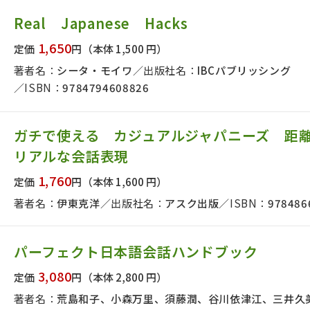
Real Japanese Hacks
1,650
定価
円
（本体 1,500 円）
著者名：
シータ・モイワ
出版社名：
IBCパブリッシング
ISBN：
9784794608826
ガチで使える カジュアルジャパニーズ 距
リアルな会話表現
1,760
定価
円
（本体 1,600 円）
著者名：
伊東克洋
出版社名：
アスク出版
ISBN：
978486
パーフェクト日本語会話ハンドブック
3,080
定価
円
（本体 2,800 円）
著者名：
荒島和子、小森万里、須藤潤、谷川依津江、三井久