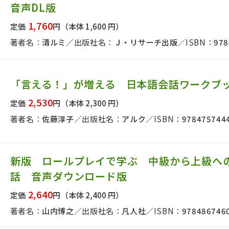
音声DL版
日本事情
定期刊行物
1,760
定価
円
（本体 1,600 円）
著者名：
清ルミ
出版社名：
Ｊ・リサーチ出版
ISBN：
978
「言える！」が増える 日本語会話ワークブ
2,530
定価
円
（本体 2,300 円）
著者名：
佐藤淳子
出版社名：
アルク
ISBN：
978475744
新版 ロールプレイで学ぶ 中級から上級へ
話 音声ダウンロード版
2,640
定価
円
（本体 2,400 円）
著者名：
山内博之
出版社名：
凡人社
ISBN：
978486746