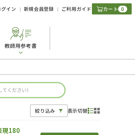
0
ログイン
新規会員登録
ご利用ガイド
カート
教師用参考書
・ＣＤ
現
字）
ニケーション
絞り込み
表示切替
策
スキル
表現180