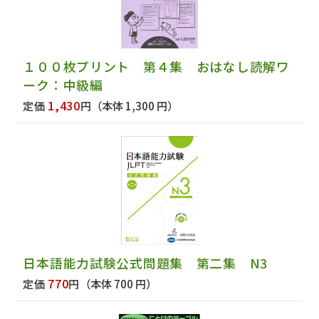
１００枚プリント 第４集 おはなし読解ワ
ーク：中級編
1,430
定価
円
（本体 1,300 円）
日本語能力試験公式問題集 第二集 N3
770
定価
円
（本体 700 円）