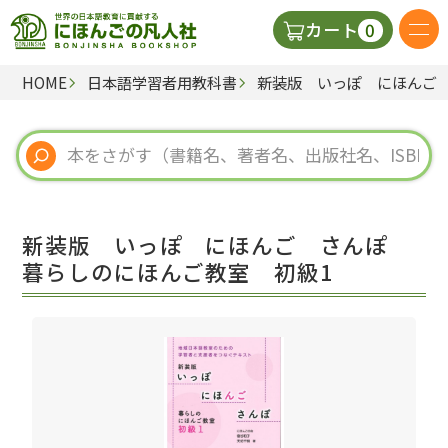
0
カート
HOME
日本語学習者用教科書
新装版 いっぽ にほんご
日本語の教科書
視聴覚・補助教材
辞典
新装版 いっぽ にほんご さんぽ
教師用参考書
暮らしのにほんご教室 初級1
新規
ご利