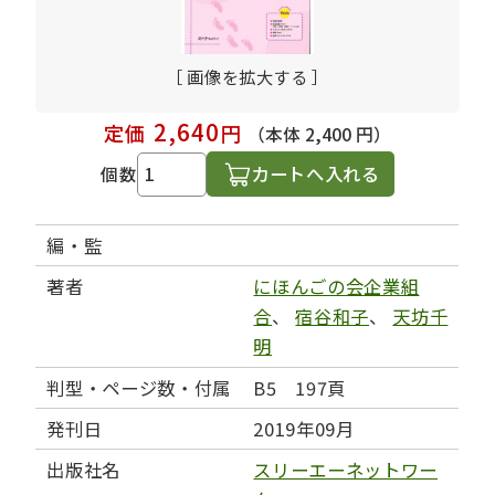
［ 画像を拡大する ］
2,640
定価
円
（本体 2,400 円）
カートへ入れる
個数
編・監
著者
にほんごの会企業組
合
、
宿谷和子
、
天坊千
明
判型・ページ数・付属
B5 197頁
発刊日
2019年09月
出版社名
スリーエーネットワー