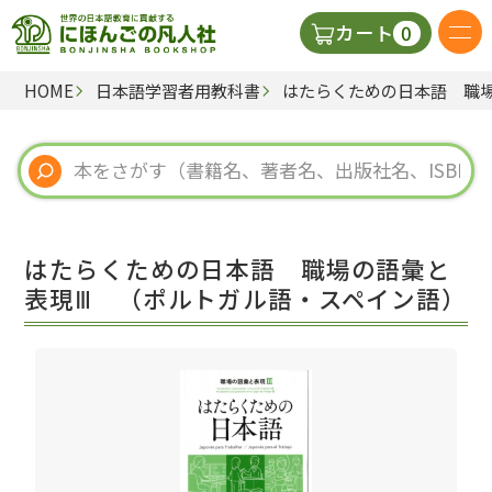
0
カート
HOME
日本語学習者用教科書
はたらくための日本語 職
日本語の教科書
視聴覚・補助教材
辞典
はたらくための日本語 職場の語彙と
教師用参考書
表現Ⅲ （ポルトガル語・スペイン語）
新規
ご利