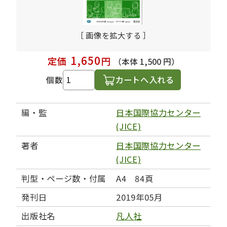
［ 画像を拡大する ］
1,650
定価
円
（本体 1,500 円）
カートへ入れる
個数
編・監
日本国際協力センター
(JICE)
著者
日本国際協力センター
(JICE)
判型・ページ数・付属
A4 84頁
発刊日
2019年05月
出版社名
凡人社