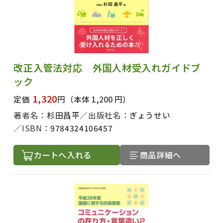
改正入管法対応 外国人材受入れガイドブ
ック
1,320
定価
円
（本体 1,200 円）
著者名：
杉田昌平
出版社名：
ぎょうせい
ISBN：
9784324106457
カートへ入れる
商品詳細へ