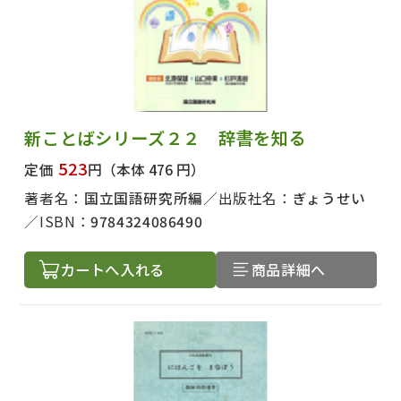
新ことばシリーズ２２ 辞書を知る
523
定価
円
（本体 476 円）
著者名：
国立国語研究所編
出版社名：
ぎょうせい
ISBN：
9784324086490
出版社名で絞り込む
カートへ入れる
商品詳細へ
著者名で絞り込む