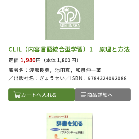
CLIL（内容言語統合型学習）1 原理と方法
1,980
定価
円
（本体 1,800 円）
著者名：
渡部良典，池田真，和泉伸一著
出版社名：
ぎょうせい
ISBN：
9784324092088
カートへ入れる
商品詳細へ