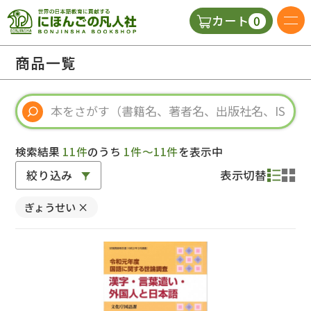
0
カート
日本語の教科書
商品一覧
視聴覚・補助教材
辞典
検索結果
11件
のうち
1件～11件
を表示中
絞り込み
表示切替
教師用参考書
ぎょうせい
×
新規
ご利