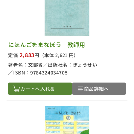
絞り込む
にほんごをまなぼう 教師用
2,883
定価
円
（本体 2,621 円）
著者名：
文部省
出版社名：
ぎょうせい
ISBN：
9784324034705
カートへ入れる
商品詳細へ