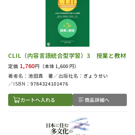
CLIL（内容言語統合型学習）3 授業と教材
1,760
定価
円
（本体 1,600 円）
著者名：
池田真 著
出版社名：
ぎょうせい
ISBN：
9784324101476
カートへ入れる
商品詳細へ