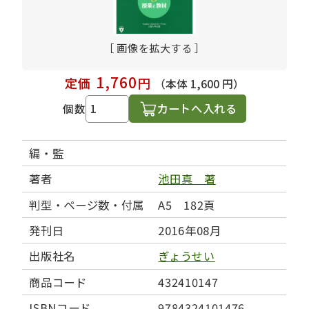
［ 画像を拡大する ］
1,760
定価
円
（本体 1,600 円）
カートへ入れる
個数
編・監
著者
池田真 著
判型・ページ数・付属
A5 182頁
発刊日
2016年08月
出版社名
ぎょうせい
商品コード
432410147
ISBNコード
9784324101476