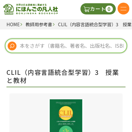
0
カート
HOME
教師用参考書
CLIL（内容言語統合型学習）3 授
日本語の教科書
視聴覚・補助教材
辞典
CLIL（内容言語統合型学習）3 授業
教師用参考書
と教材
新規
ご利