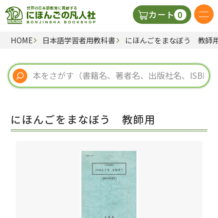
0
カート
HOME
日本語学習者用教科書
にほんごをまなぼう 教師
日本語の教科書
視聴覚・補助教材
辞典
にほんごをまなぼう 教師用
教師用参考書
新規
ご利