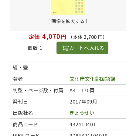
［ 画像を拡大する ］
4,070
定価
円
（本体 3,700 円）
カートへ入れる
個数
編・監
著者
文化庁文化部国語課
判型・ページ数・付属
A4 170頁
発刊日
2017年09月
出版社名
ぎょうせい
商品コード
432410401
ISBNコード
9784324104019