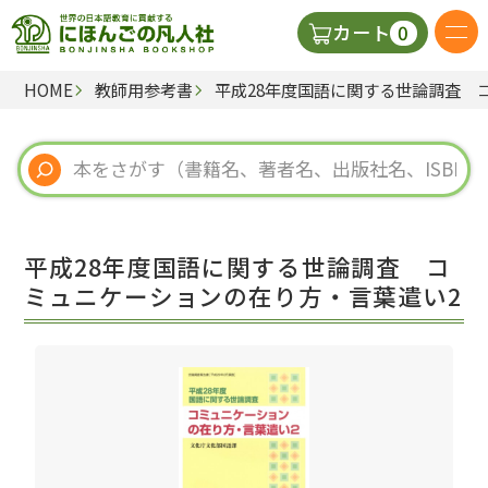
0
カート
HOME
教師用参考書
平成28年度国語に関する世論調査 
日本語の教科書
視聴覚・補助教材
辞典
平成28年度国語に関する世論調査 コ
教師用参考書
ミュニケーションの在り方・言葉遣い2
新規
ご利