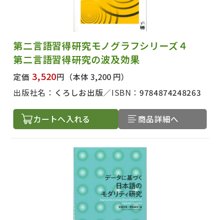
第二言語習得研究モノグラフシリーズ４
第二言語習得研究の波及効果
3,520
定価
円
（本体 3,200 円）
出版社名：
くろしお出版
ISBN：
9784874248263
カートへ入れる
商品詳細へ