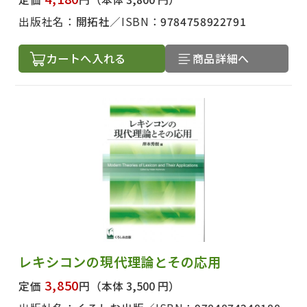
出版社名：
開拓社
ISBN：
9784758922791
カートへ入れる
商品詳細へ
レキシコンの現代理論とその応用
3,850
定価
円
（本体 3,500 円）