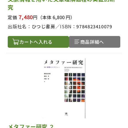
究
7,480
定価
円
（本体 6,800 円）
出版社名：
ひつじ書房
ISBN：
9784823410079
カートへ入れる
商品詳細へ
出版社名で絞り込む
メタファー研究 ２