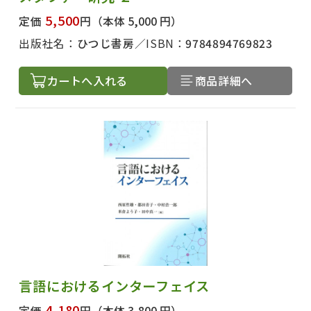
5,500
定価
円
（本体 5,000 円）
著者名で絞り込む
出版社名：
ひつじ書房
ISBN：
9784894769823
カートへ入れる
商品詳細へ
絞り込む
言語におけるインターフェイス
4,180
定価
円
（本体 3,800 円）