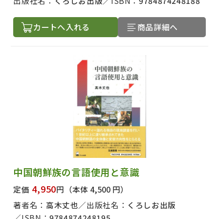
出版社名：
くろしお出版
ISBN：
9784874248188
カートへ入れる
商品詳細へ
中国朝鮮族の言語使用と意識
4,950
定価
円
（本体 4,500 円）
著者名：
高木丈也
出版社名：
くろしお出版
ISBN：
9784874248195