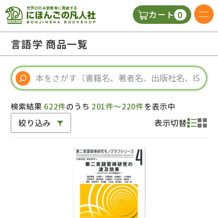
0
カート
日本語の教科書
言語学 商品一覧
視聴覚・補助教材
辞典
検索結果
622件
のうち
201件～220件
を表示中
絞り込み
表示切替
教師用参考書
新規
ご利