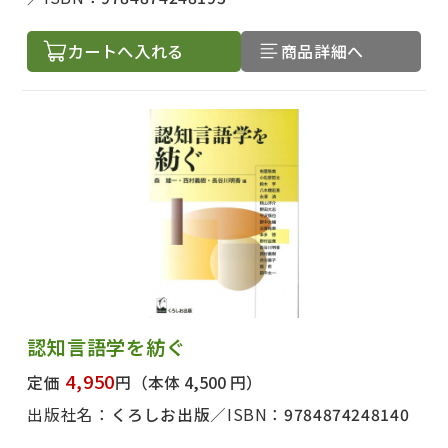
カートへ入れる
商品詳細へ
認知言語学を紡ぐ
4,950
定価
円
（本体 4,500 円）
出版社名：
くろしお出版
ISBN：
9784874248140