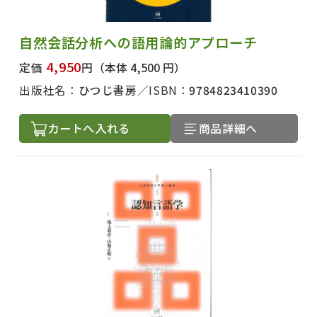
自然会話分析への語用論的アプローチ
4,950
定価
円
（本体 4,500 円）
出版社名：
ひつじ書房
ISBN：
9784823410390
カートへ入れる
商品詳細へ