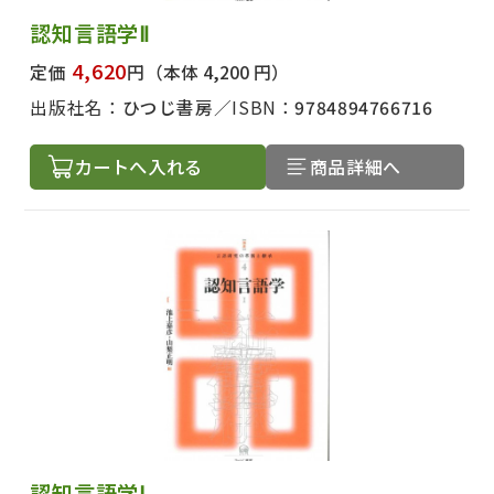
認知言語学Ⅱ
4,620
定価
円
（本体 4,200 円）
出版社名：
ひつじ書房
ISBN：
9784894766716
カートへ入れる
商品詳細へ
認知言語学Ⅰ