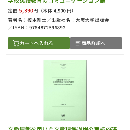
学校英語教育のコミュニケーション論
5,390
定価
円
（本体 4,900 円）
著者名：
榎本剛士
出版社名：
大阪大学出版会
ISBN：
9784872596892
カートへ入れる
商品詳細へ
文脈情報を用いた文章理解過程の実証的研