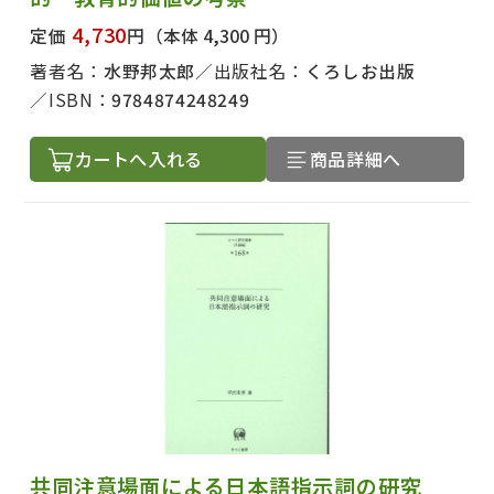
4,730
定価
円
（本体 4,300 円）
著者名：
水野邦太郎
出版社名：
くろしお出版
ISBN：
9784874248249
カートへ入れる
商品詳細へ
共同注意場面による日本語指示詞の研究