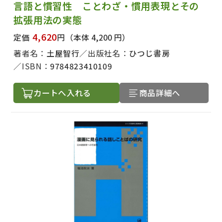
言語と慣習性 ことわざ・慣用表現とその
拡張用法の実態
4,620
定価
円
（本体 4,200 円）
著者名：
土屋智行
出版社名：
ひつじ書房
ISBN：
9784823410109
カートへ入れる
商品詳細へ