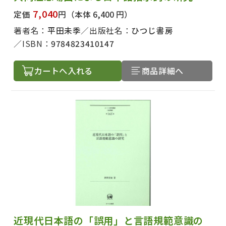
7,040
定価
円
（本体 6,400 円）
著者名：
平田未季
出版社名：
ひつじ書房
ISBN：
9784823410147
カートへ入れる
商品詳細へ
近現代日本語の「誤用」と言語規範意識の