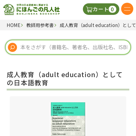
0
カート
HOME
教師用参考書
成人教育（adult education）と
日本語の教科書
視聴覚・補助教材
辞典
成人教育（adult education）として
教師用参考書
の日本語教育
新規
ご利