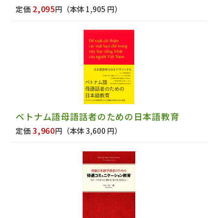
2,095
定価
円
（本体 1,905 円）
ベトナム語母語話者のための日本語教育
3,960
定価
円
（本体 3,600 円）