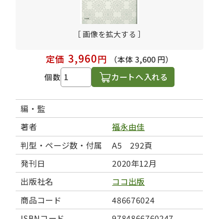
［ 画像を拡大する ］
3,960
定価
円
（本体 3,600 円）
カートへ入れる
個数
編・監
著者
福永由佳
判型・ページ数・付属
A5 292頁
発刊日
2020年12月
出版社名
ココ出版
商品コード
486676024
ISBNコード
9784866760247