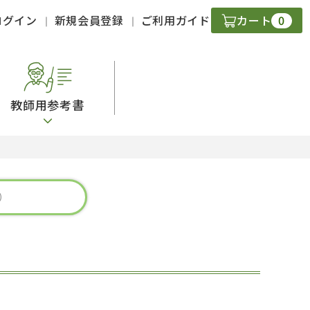
0
ログイン
新規会員登録
ご利用ガイド
カート
教師用参考書
・ＣＤ
現
字）
ニケーション
策
スキル