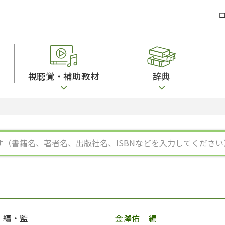
視聴覚・補助教材
辞典
ビジネスパーソン・研修生向け
コンピューター
漢字字典（辞典）
教室活動参考書
短期滞在者向け
カセットテープ
英語辞典
日本語概説
子ども向け
絵本・子ども向け補助
スペイン語辞典
語彙・意味
文法
図表
中国語辞典
文章・談話・表
発音・聴解
ポルトガル語辞典
表記
作文
ロシア語辞典
言語学
語彙・表現
国語辞典
日本語教育事情
表記（かな・漢
漢字・漢和辞典
異文化間コミュ
日本語能力試験対策
表現・用字用語辞典
言語の諸相
日本留学試験対
比較文化辞典
アカデミック・
大学入試対策
学校情報
編・監
金澤佑 編