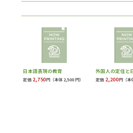
日本語表現の教育
外国人の定住と
2,750
2,200
定価
円
（本体 2,500 円）
定価
円
（本体