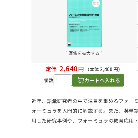
日本語学習関連副読本
［ 画像を拡大する ］
2,640
定価
円
（本体 2,400 円）
カートへ入れる
個数
近年、語彙研究者の中で注目を集めるフォー
ォーミュラを入門的に解説する。また、英単
用した研究事例や、フォーミュラの教育応用