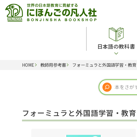
日本語の教科書
HOME
教師用参考書
フォーミュラと外国語学習・教育
総合教科書
ビデオ・ＤＶＤ
日本語学習辞典
日本語教授法
留学生向け専門分野
カード・ゲーム・絵教材
韓国語辞典
音声・音韻
読解
ドイツ語辞典
文法
会話
各国語辞典
試験対策
フォーミュラと外国語学習・教育
練習問題
語学・文法辞典
多言語社会・言語政策
各種試験対策
定期刊行物