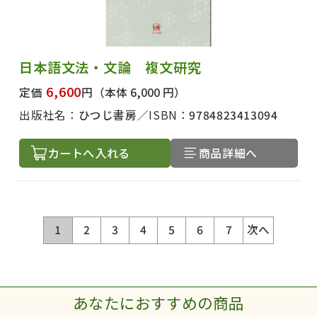
日本語文法・文論 複文研究
6,600
定価
円
（本体 6,000 円）
出版社名：
ひつじ書房
ISBN：
9784823413094
カートへ入れる
商品詳細へ
1
2
3
4
5
6
7
次へ
あなたにおすすめの商品