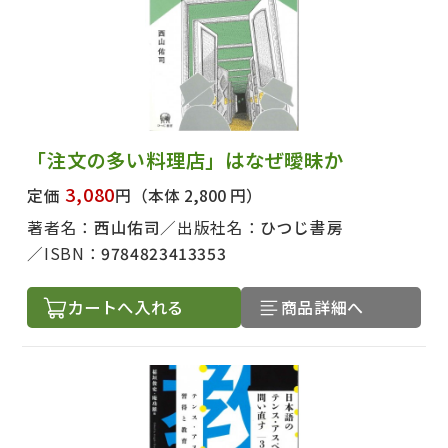
「注文の多い料理店」はなぜ曖昧か
3,080
定価
円
（本体 2,800 円）
著者名：
西山佑司
出版社名：
ひつじ書房
ISBN：
9784823413353
カートへ入れる
商品詳細へ