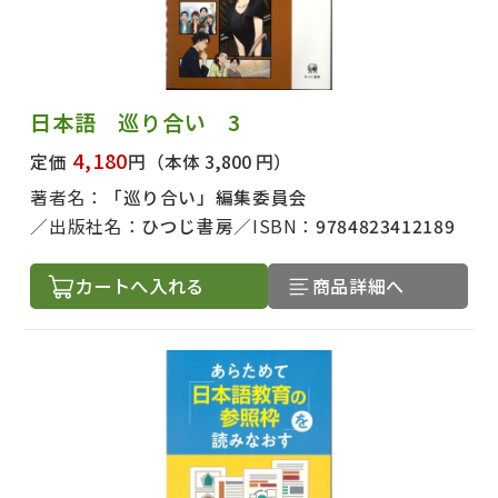
日本語 巡り合い 3
4,180
定価
円
（本体 3,800 円）
著者名：
「巡り合い」編集委員会
出版社名：
ひつじ書房
ISBN：
9784823412189
カートへ入れる
商品詳細へ