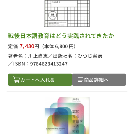
出版社名で絞り込む
戦後日本語教育はどう実践されてきたか
7,480
定価
円
（本体 6,800 円）
著者名で絞り込む
著者名：
川上尚恵
出版社名：
ひつじ書房
ISBN：
9784823413247
カートへ入れる
商品詳細へ
絞り込む