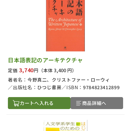
日本語表記のアーキテクチャ
3,740
定価
円
（本体 3,400 円）
著者名：
今野真二、クリストファー・ローウィ
出版社名：
ひつじ書房
ISBN：
9784823412899
カートへ入れる
商品詳細へ