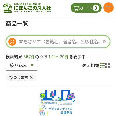
0
カート
日本語の教科書
商品一覧
視聴覚・補助教材
辞典
検索結果
567件
のうち
1件～20件
を表示中
絞り込み
表示切替
教師用参考書
ひつじ書房
×
新規
ご利