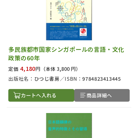
多民族都市国家シンガポールの言語・文化
政策の60年
4,180
定価
円
（本体 3,800 円）
出版社名：
ひつじ書房
ISBN：
9784823413445
カートへ入れる
商品詳細へ