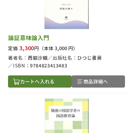
論証意味論入門
3,300
定価
円
（本体 3,000 円）
著者名：
西脇沙織
出版社名：
ひつじ書房
ISBN：
9784823413483
カートへ入れる
商品詳細へ