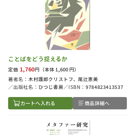
ことばをどう捉えるか
1,760
定価
円
（本体 1,600 円）
著者名：
木村護郎クリストフ、尾辻恵美
出版社名：
ひつじ書房
ISBN：
9784823413537
カートへ入れる
商品詳細へ