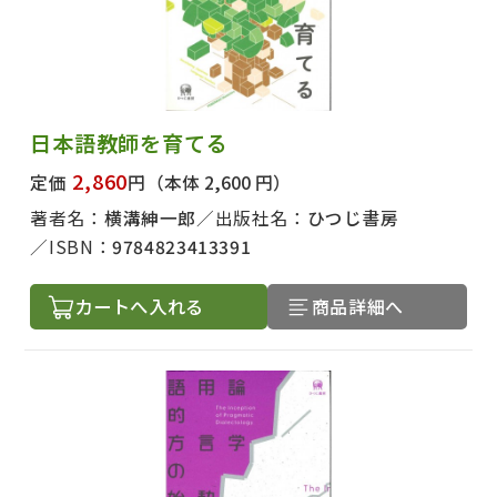
日本語教師を育てる
2,860
定価
円
（本体 2,600 円）
著者名：
横溝紳一郎
出版社名：
ひつじ書房
ISBN：
9784823413391
カートへ入れる
商品詳細へ