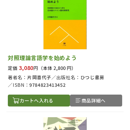
対照理論言語学を始めよう
3,080
定価
円
（本体 2,800 円）
著者名：
片岡喜代子
出版社名：
ひつじ書房
ISBN：
9784823413452
カートへ入れる
商品詳細へ