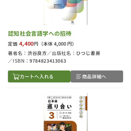
認知社会言語学への招待
4,400
定価
円
（本体 4,000 円）
著者名：
渋谷良方
出版社名：
ひつじ書房
ISBN：
9784823413063
カートへ入れる
商品詳細へ