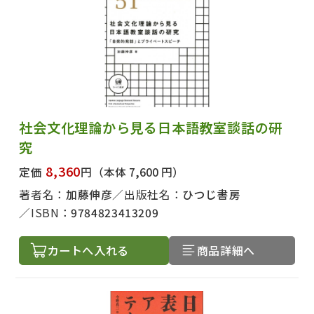
社会文化理論から見る日本語教室談話の研
究
8,360
定価
円
（本体 7,600 円）
著者名：
加藤伸彦
出版社名：
ひつじ書房
ISBN：
9784823413209
カートへ入れる
商品詳細へ