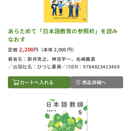
あらためて「日本語教育の参照枠」を読み
なおす
2,200
定価
円
（本体 2,000 円）
著者名：
新井克之、神吉宇一、名嶋義直
出版社名：
ひつじ書房
ISBN：
9784823413469
カートへ入れる
商品詳細へ