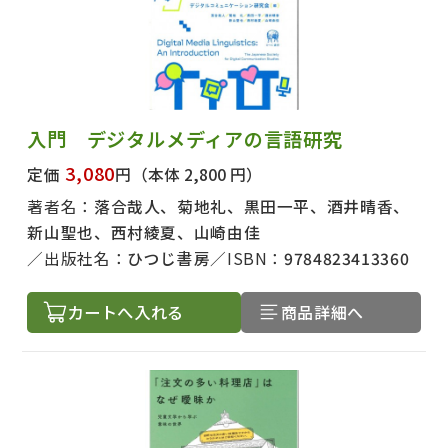
入門 デジタルメディアの言語研究
3,080
定価
円
（本体 2,800 円）
著者名：
落合哉人、菊地礼、黒田一平、酒井晴香、
新山聖也、西村綾夏、山崎由佳
出版社名：
ひつじ書房
ISBN：
9784823413360
カートへ入れる
商品詳細へ