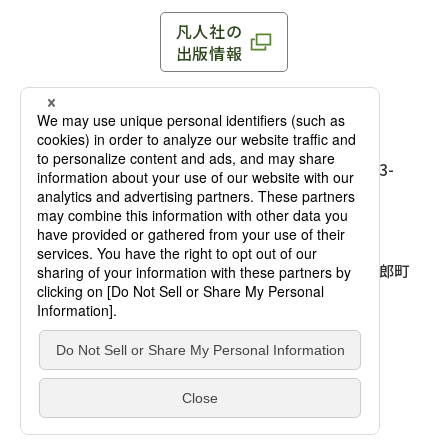
凡人社の
出版情報
〒102-0093 東京都千代田区平河町 1-3-13 8F
TEL：03-3263-3959／FAX：03-3263-3116
〒102-0093 東京都千代田区平河町1-3-
13 8F［
アクセス
］
麹町店
TEL：03-3239-8673／FAX：03-3263-
3116
〒541-0056 大阪府大阪市中央区久太郎町
4-2-10
大阪店
大西ビルディング 1階［
アクセス
］
TEL：06-4256-2684／FAX：03-6733-
7887
凡人社の本を見る
© Bonjinsha Co., LTD. All Rights Reserved.
凡人社が出版した本を見る