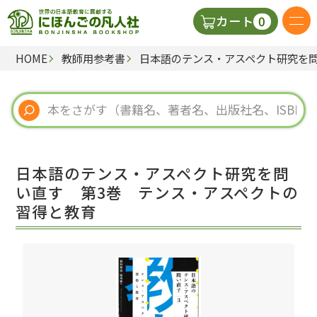
0
カート
HOME
教師用参考書
日本語のテンス・アスペクト研究を
日本語の教科書
視聴覚・補助教材
辞典
日本語のテンス・アスペクト研究を問
教師用参考書
い直す 第3巻 テンス・アスペクトの
習得と教育
新規
ご利