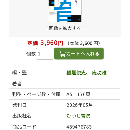
［ 画像を拡大する ］
3,960
定価
円
（本体 3,600 円）
カートへ入れる
個数
編・監
稲垣俊史
、
庵功雄
著者
判型・ページ数・付属
A5 176頁
発刊日
2026年05月
出版社名
ひつじ書房
商品コード
489476783