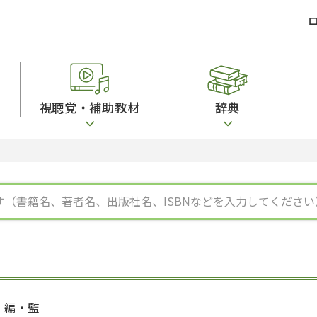
視聴覚・補助教材
辞典
ビジネスパーソン・研修生向け
コンピューター
漢字字典（辞典）
教室活動参考書
短期滞在者向け
カセットテープ
英語辞典
日本語概説
子ども向け
絵本・子ども向け補助
スペイン語辞典
語彙・意味
文法
図表
中国語辞典
文章・談話・表
発音・聴解
ポルトガル語辞典
表記
作文
ロシア語辞典
言語学
語彙・表現
国語辞典
日本語教育事情
表記（かな・漢
漢字・漢和辞典
異文化間コミュ
日本語能力試験対策
表現・用字用語辞典
言語の諸相
日本留学試験対
比較文化辞典
アカデミック・
大学入試対策
学校情報
編・監