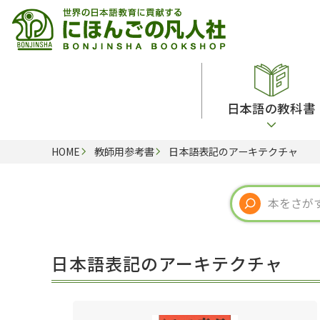
日本語の教科書
HOME
教師用参考書
日本語表記のアーキテクチャ
総合教科書
ビデオ・ＤＶＤ
日本語学習辞典
日本語教授法
留学生向け専門分野
カード・ゲーム・絵教材
韓国語辞典
音声・音韻
読解
ドイツ語辞典
文法
会話
各国語辞典
試験対策
日本語表記のアーキテクチャ
練習問題
語学・文法辞典
多言語社会・言語政策
各種試験対策
定期刊行物