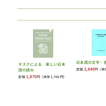
日本語の文字・
タスクによる 楽しい日本
2,640
定価
円
（本体
語の読み
1,870
定価
円
（本体 1,700 円）