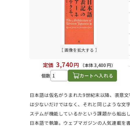
日本語学習関連副読本
［ 画像を拡大する ］
3,740
定価
円
（本体 3,400 円）
カートへ入れる
個数
日本語は仮名がうまれた9世紀末以降、表意
は少ないだけではなく、それと同じような文
ステムが機能しているかという課題から船出
日本語で執筆。ウェブマガジンの人気連載を