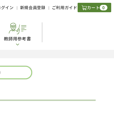
0
ログイン
新規会員登録
ご利用ガイド
カート
教師用参考書
・ＣＤ
現
字）
ニケーション
策
スキル