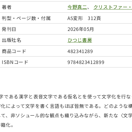
日本事情
定期刊行物
著者
今野真二
、
クリストファー
判型・ページ数・付属
A5変形 312頁
発刊日
2026年05月
出版社名
ひつじ書房
商品コード
482341289
ISBNコード
9784823412899
文字である漢字と表音文字である仮名とを使って文字化を行な
字化によって文学を書く言語もほぼ皆無である。どのような
して、非ソシュール的な観点も織り込みながら、新たな〈文
書籍化。