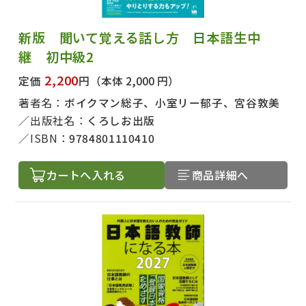
新版 聞いて覚える話し方 日本語生中
継 初中級2
2,200
定価
円
（本体 2,000 円）
著者名：
ボイクマン総子、小室リー郁子、宮谷敦美
出版社名：
くろしお出版
ISBN：
9784801110410
カートへ入れる
商品詳細へ
出版社名で絞り込む
著者名で絞り込む