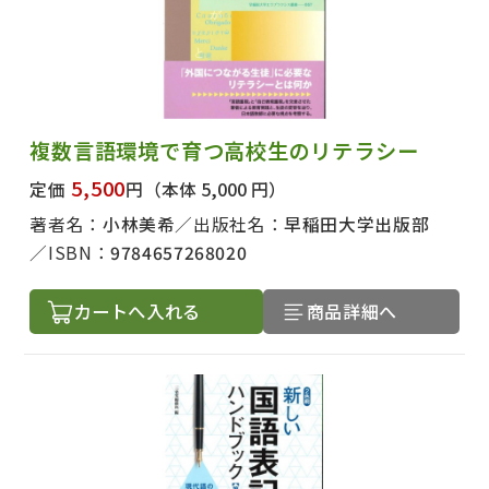
複数言語環境で育つ高校生のリテラシー
5,500
定価
円
（本体 5,000 円）
著者名：
小林美希
出版社名：
早稲田大学出版部
ISBN：
9784657268020
カートへ入れる
商品詳細へ