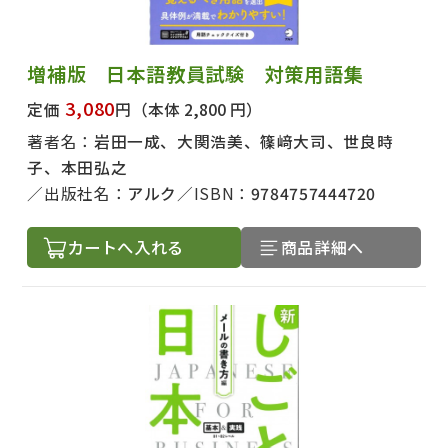
増補版 日本語教員試験 対策用語集
3,080
定価
円
（本体 2,800 円）
著者名：
岩田一成、大関浩美、篠﨑大司、世良時
子、本田弘之
出版社名：
アルク
ISBN：
9784757444720
カートへ入れる
商品詳細へ