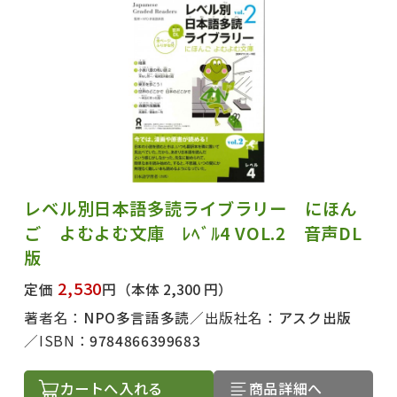
レベル別日本語多読ライブラリー にほん
ご よむよむ文庫 ﾚﾍﾞﾙ4 VOL.2 音声DL
版
2,530
定価
円
（本体 2,300 円）
著者名：
NPO多言語多読
出版社名：
アスク出版
ISBN：
9784866399683
カートへ入れる
商品詳細へ