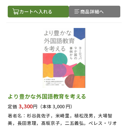
カートへ入れる
商品詳細へ
より豊かな外国語教育を考える
3,300
定価
円
（本体 3,000 円）
著者名：
杉谷眞佐子，米崎里，植松茂男，大場智
美，長田恵理，髙坂京子，二五義弘，ペレス・リオ