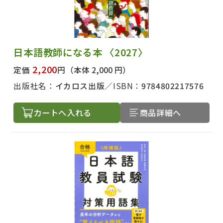
絞り込む
日本語教師になる本 〈2027〉
2,200
定価
円
（本体 2,000 円）
出版社名：
イカロス出版
ISBN：
9784802217576
カートへ入れる
商品詳細へ