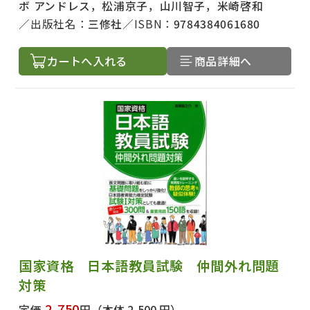
ボ アンドレス，松浦京子，山川智子，米崎啓和
出版社名：
三修社
ISBN：
9784384061680
カートへ入れる
商品詳細へ
国家資格 日本語教員試験 仲間外れ問題
対策
2,750
定価
円
（本体 2,500 円）