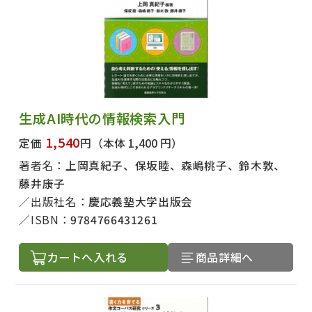
生成AI時代の情報検索入門
1,540
定価
円
（本体 1,400 円）
著者名：
上岡真紀子、保坂睦、森嶋桃子、鈴木敦、
藤井康子
出版社名：
慶応義塾大学出版会
ISBN：
9784766431261
カートへ入れる
商品詳細へ