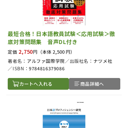
最短合格！日本語教員試験＜応用試験＞徹
底対策問題集 音声DL付き
2,750
定価
円
（本体 2,500 円）
著者名：
アルファ国際学院
出版社名：
ナツメ社
ISBN：
9784816379086
カートへ入れる
商品詳細へ