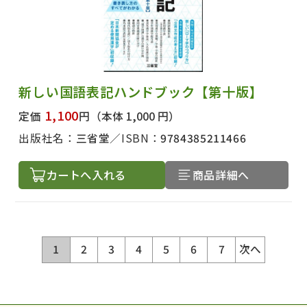
新しい国語表記ハンドブック【第十版】
1,100
定価
円
（本体 1,000 円）
出版社名：
三省堂
ISBN：
9784385211466
カートへ入れる
商品詳細へ
1
2
3
4
5
6
7
次へ