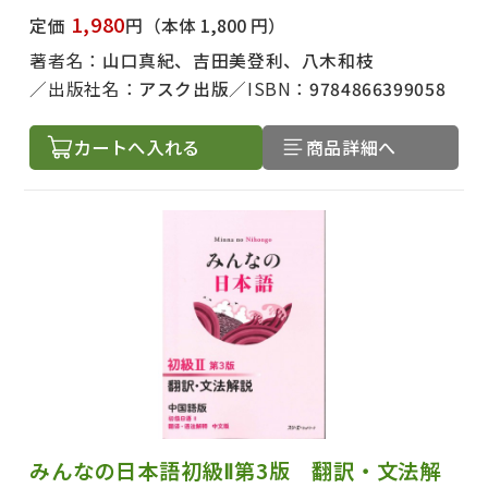
1,980
定価
円
（本体 1,800 円）
著者名：
山口真紀、吉田美登利、八木和枝
出版社名：
アスク出版
ISBN：
9784866399058
カートへ入れる
商品詳細へ
みんなの日本語初級Ⅱ第3版 翻訳・文法解