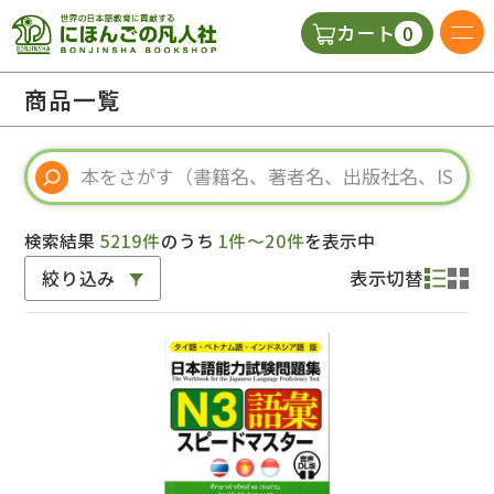
0
カート
日本語の教科書
商品一覧
視聴覚・補助教材
辞典
検索結果
5219件
のうち
1件～20件
を表示中
絞り込み
表示切替
教師用参考書
新規
ご利