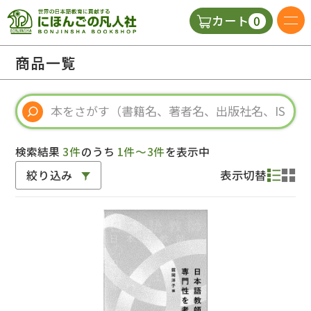
0
カート
日本語の教科書
商品一覧
視聴覚・補助教材
辞典
検索結果
3件
のうち
1件～3件
を表示中
絞り込み
表示切替
教師用参考書
新規
ご利