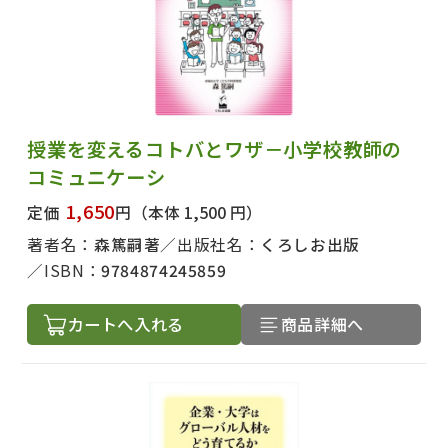
授業を変えるコトバとワザ－小学校教師の
コミュニケーシ
1,650
定価
円
（本体 1,500 円）
著者名：
森篤嗣著
出版社名：
くろしお出版
ISBN：
9784874245859
カートへ入れる
商品詳細へ