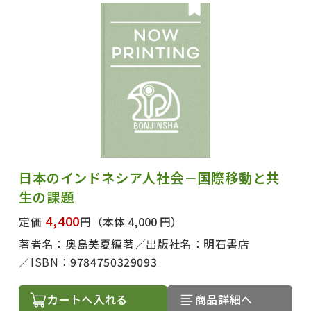
日本のインドネシア人社会－国際移動と共
生の課題
4,400
定価
円
（本体 4,000 円）
著者名：
奥島美夏編著
出版社名：
明石書店
ISBN：
9784750329093
カートへ入れる
商品詳細へ