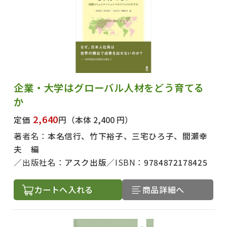
企業・大学はグローバル人材をどう育てる
か
2,640
定価
円
（本体 2,400 円）
著者名：
本名信行、竹下裕子、三宅ひろ子、間瀬幸
夫 編
出版社名：
アスク出版
ISBN：
9784872178425
カートへ入れる
商品詳細へ