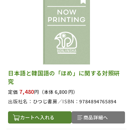
日本語と韓国語の「ほめ」に関する対照研
究
7,480
定価
円
（本体 6,800 円）
出版社名：
ひつじ書房
ISBN：
9784894765894
カートへ入れる
商品詳細へ