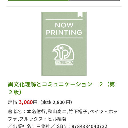
異文化理解とコミュニケーション ２（第
２版）
3,080
定価
円
（本体 2,800 円）
著者名：
本名信行,秋山高二,竹下裕子,ベイツ・ホッ
ファ,ブルックス・ヒル編著
出版社名：
三修社
ISBN：
9784384040722