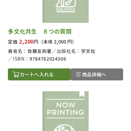
多文化共生 ８つの質問
2,200
定価
円
（本体 2,000 円）
著者名：
佐藤友則著
出版社名：
学文社
ISBN：
9784762024306
カートへ入れる
商品詳細へ