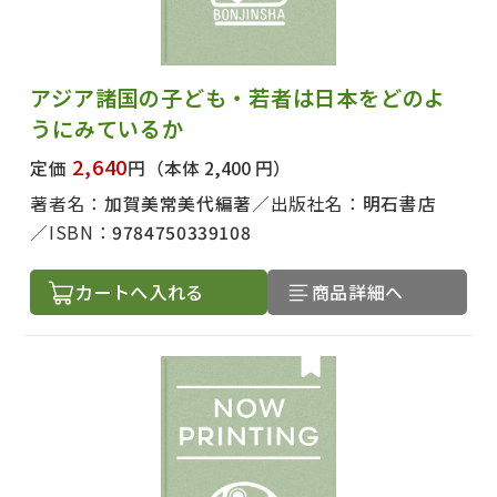
アジア諸国の子ども・若者は日本をどのよ
うにみているか
2,640
定価
円
（本体 2,400 円）
著者名：
加賀美常美代編著
出版社名：
明石書店
ISBN：
9784750339108
カートへ入れる
商品詳細へ