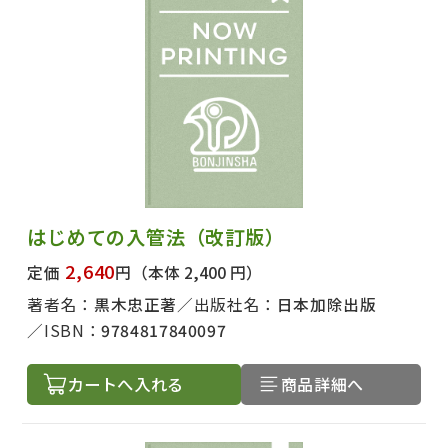
はじめての入管法（改訂版）
2,640
定価
円
（本体 2,400 円）
著者名：
黒木忠正著
出版社名：
日本加除出版
ISBN：
9784817840097
カートへ入れる
商品詳細へ