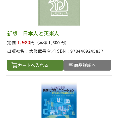
新版 日本人と英米人
1,980
定価
円
（本体 1,800 円）
出版社名：
大修館書店
ISBN：
9784469245837
カートへ入れる
商品詳細へ