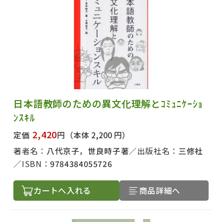
日本語教師のための異文化理解とｺﾐｭﾆｹｰｼｮ
ﾝｽｷﾙ
2,420
定価
円
（本体 2,200 円）
出版社名で絞り込む
著者名：
八代京子，世良時子著
出版社名：
三修社
ISBN：
9784384055726
著者名で絞り込む
カートへ入れる
商品詳細へ