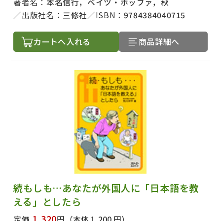
著者名：
本名信行，ベイツ・ホッファ，秋
出版社名：
三修社
ISBN：
9784384040715
カートへ入れる
商品詳細へ
続もしも…あなたが外国人に「日本語を教
える」としたら
1,320
定価
円
（本体 1,200 円）