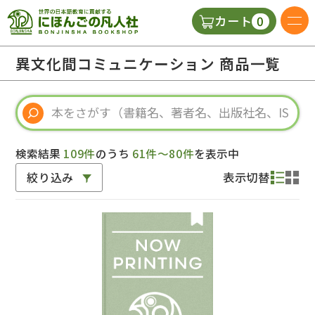
0
カート
日本語の教科書
異文化間コミュニケーション 商品一覧
視聴覚・補助教材
辞典
検索結果
109件
のうち
61件～80件
を表示中
絞り込み
表示切替
教師用参考書
新規
ご利