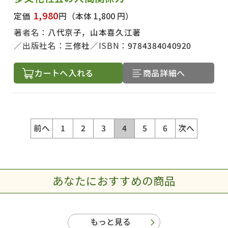
1,980
定価
円
（本体 1,800 円）
著者名：
八代京子，山本喜久江著
出版社名：
三修社
ISBN：
9784384040920
カートへ入れる
商品詳細へ
前へ
1
2
3
4
5
6
次へ
あなたにおすすめの商品
もっと見る