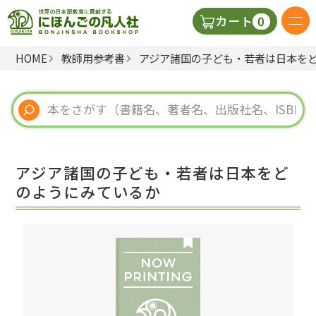
0
カート
HOME
教師用参考書
アジア諸国の子ども・若者は日本を
日本語の教科書
視聴覚・補助教材
辞典
アジア諸国の子ども・若者は日本をど
教師用参考書
のようにみているか
新規
ご利