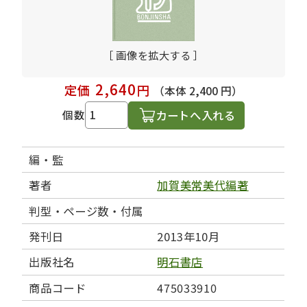
［ 画像を拡大する ］
2,640
定価
円
（本体 2,400 円）
カートへ入れる
個数
編・監
著者
加賀美常美代編著
判型・ページ数・付属
発刊日
2013年10月
出版社名
明石書店
商品コード
475033910