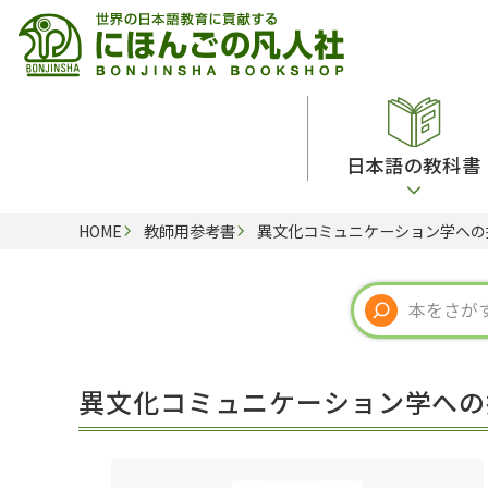
日本語の教科書
HOME
教師用参考書
異文化コミュニケーション学への
総合教科書
ビデオ・ＤＶＤ
日本語学習辞典
日本語教授法
留学生向け専門分野
カード・ゲーム・絵教材
韓国語辞典
音声・音韻
読解
ドイツ語辞典
文法
会話
各国語辞典
試験対策
異文化コミュニケーション学への
練習問題
語学・文法辞典
多言語社会・言語政策
各種試験対策
定期刊行物