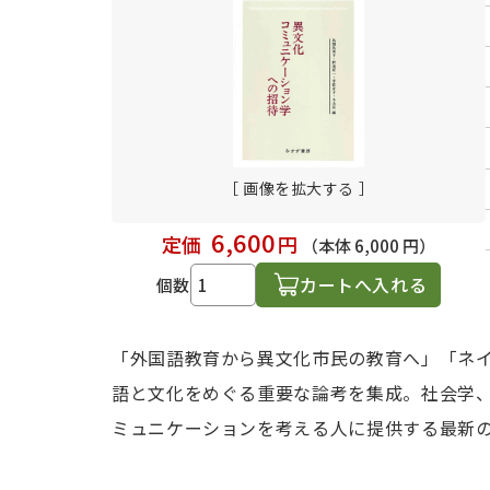
日本語学習関連副読本
［ 画像を拡大する ］
6,600
定価
円
（本体 6,000 円）
カートへ入れる
個数
「外国語教育から異文化市民の教育へ」「ネ
語と文化をめぐる重要な論考を集成。社会学
ミュニケーションを考える人に提供する最新