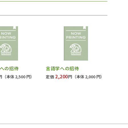
への招待
言語学への招待
2,200
円
（本体 2,500 円）
定価
円
（本体 2,000 円）