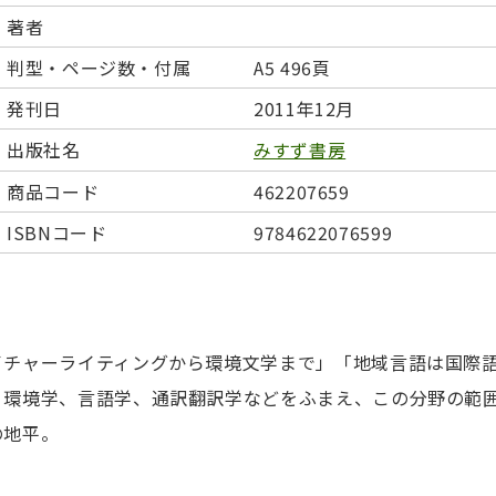
日本事情
定期刊行物
著者
判型・ページ数・付属
A5 496頁
発刊日
2011年12月
出版社名
みすず書房
商品コード
462207659
ISBNコード
9784622076599
イチャーライティングから環境文学まで」「地域言語は国際
、環境学、言語学、通訳翻訳学などをふまえ、この分野の範
の地平。