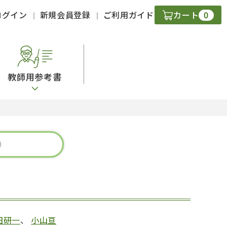
0
ログイン
新規会員登録
ご利用ガイド
カート
教師用参考書
・ＣＤ
現
字）
ニケーション
策
スキル
田研一
、
小山亘