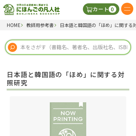
0
カート
HOME
教師用参考書
日本語と韓国語の「ほめ」に関する
日本語の教科書
視聴覚・補助教材
辞典
日本語と韓国語の「ほめ」に関する対
教師用参考書
照研究
新規
ご利