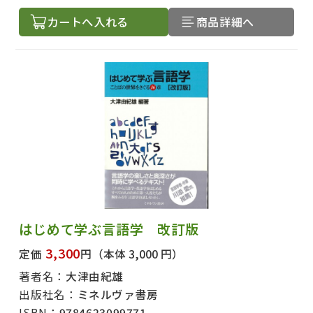
カートへ入れる
商品詳細へ
出版社名で絞り込む
はじめて学ぶ言語学 改訂版
著者名で絞り込む
3,300
定価
円
（本体 3,000 円）
著者名：
大津由紀雄
出版社名：
ミネルヴァ書房
絞り込む
ISBN：
9784623099771