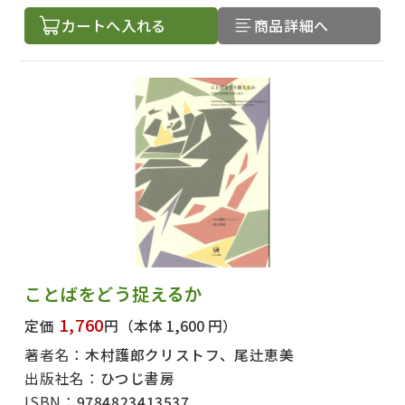
カートへ入れる
商品詳細へ
ことばをどう捉えるか
1,760
定価
円
（本体 1,600 円）
著者名：
木村護郎クリストフ、尾辻恵美
出版社名：
ひつじ書房
ISBN：
9784823413537