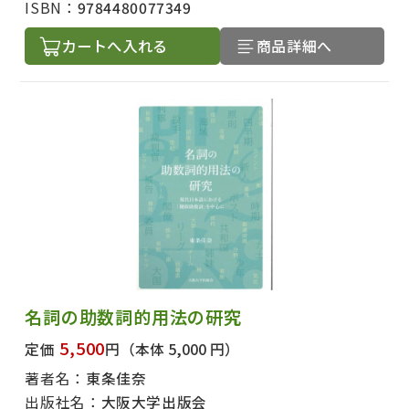
ISBN：
9784480077349
カートへ入れる
商品詳細へ
名詞の助数詞的用法の研究
5,500
定価
円
（本体 5,000 円）
著者名：
東条佳奈
出版社名：
大阪大学出版会