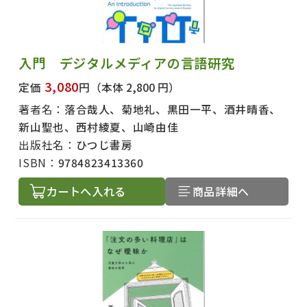
入門 デジタルメディアの言語研究
3,080
定価
円
（本体 2,800 円）
著者名：
落合哉人、菊地礼、黒田一平、酒井晴香、
新山聖也、西村綾夏、山崎由佳
出版社名：
ひつじ書房
ISBN：
9784823413360
カートへ入れる
商品詳細へ