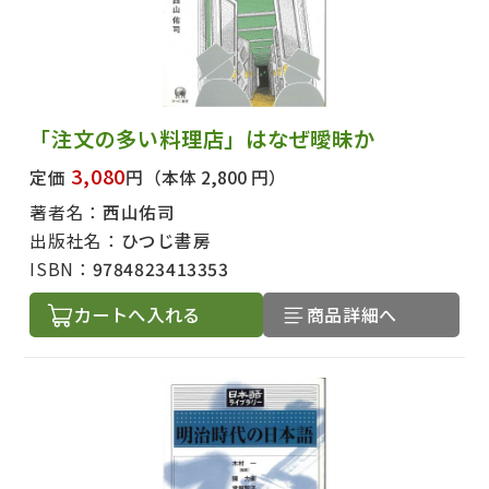
「注文の多い料理店」はなぜ曖昧か
3,080
定価
円
（本体 2,800 円）
著者名：
西山佑司
出版社名：
ひつじ書房
ISBN：
9784823413353
カートへ入れる
商品詳細へ