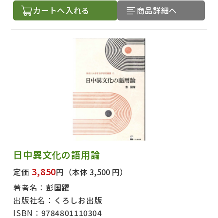
カートへ入れる
商品詳細へ
日中異文化の語用論
3,850
定価
円
（本体 3,500 円）
著者名：
彭国躍
出版社名：
くろしお出版
ISBN：
9784801110304