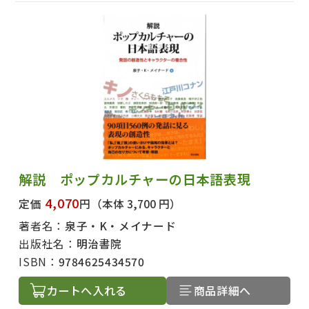
解説 ポップカルチャーの日本語表現
4,070
定価
円
（本体 3,700 円）
著者名：
泉子・K・メイナード
出版社名：
明治書院
ISBN：
9784625434570
カートへ入れる
商品詳細へ