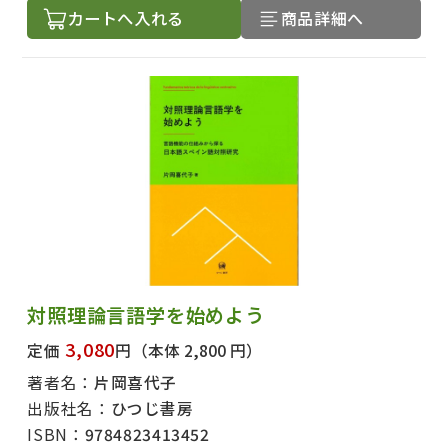
カートへ入れる
商品詳細へ
対照理論言語学を始めよう
3,080
定価
円
（本体 2,800 円）
著者名：
片岡喜代子
出版社名：
ひつじ書房
ISBN：
9784823413452