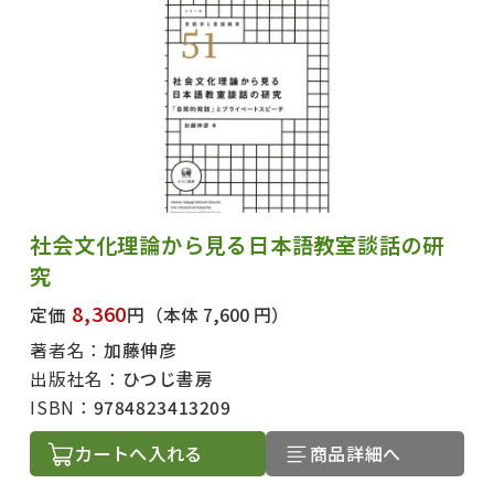
社会文化理論から見る日本語教室談話の研
究
8,360
定価
円
（本体 7,600 円）
著者名：
加藤伸彦
出版社名：
ひつじ書房
ISBN：
9784823413209
カートへ入れる
商品詳細へ