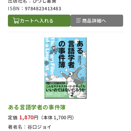
出版社名：
ひつじ書房
ISBN：
9784823413483
カートへ入れる
商品詳細へ
ある言語学者の事件簿
1,870
定価
円
（本体 1,700 円）
著者名：
谷口ジョイ