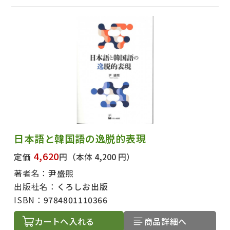
日本語と韓国語の逸脱的表現
4,620
定価
円
（本体 4,200 円）
著者名：
尹盛煕
出版社名：
くろしお出版
ISBN：
9784801110366
カートへ入れる
商品詳細へ