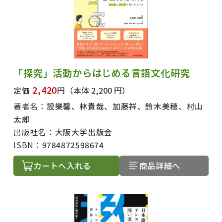
「探究」活動からはじめる言語文化研究
2,420
定価
円
（本体 2,200 円）
著者名：
設樂馨、林貴哉、加藤祥、鈴木美穂、村山
太郎
出版社名：
大阪大学出版会
ISBN：
9784872598674
カートへ入れる
商品詳細へ