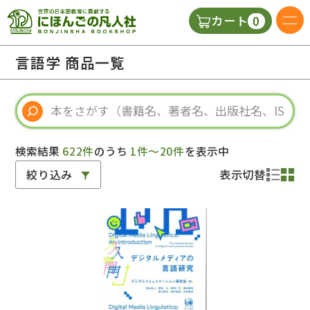
0
カート
日本語の教科書
言語学 商品一覧
視聴覚・補助教材
辞典
検索結果
622件
のうち
1件～20件
を表示中
絞り込み
表示切替
教師用参考書
新規
ご利