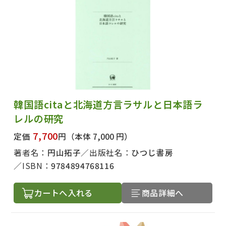
韓国語citaと北海道方言ラサルと日本語ラ
レルの研究
7,700
定価
円
（本体 7,000 円）
著者名：
円山拓子
出版社名：
ひつじ書房
ISBN：
9784894768116
カートへ入れる
商品詳細へ