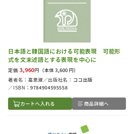
日本語と韓国語における可能表現 可能形
式を文末述語とする表現を中心に
3,960
定価
円
（本体 3,600 円）
著者名：
高恩淑
出版社名：
ココ出版
ISBN：
9784904595558
カートへ入れる
商品詳細へ