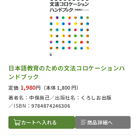
日本語教育のための文法コロケーションハ
ンドブック
1,980
定価
円
（本体 1,800 円）
著者名：
中俣尚己
出版社名：
くろしお出版
ISBN：
9784874246306
カートへ入れる
商品詳細へ