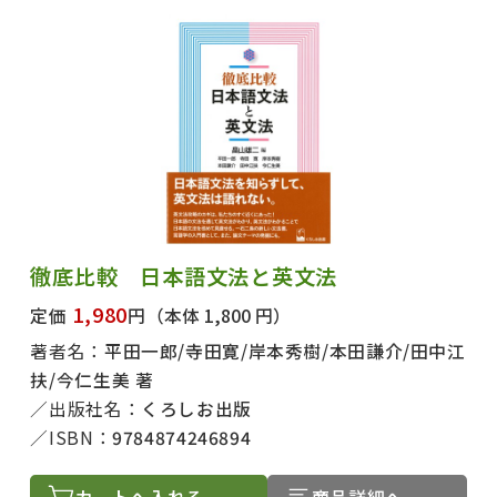
徹底比較 日本語文法と英文法
1,980
定価
円
（本体 1,800 円）
著者名：
平田一郎/寺田寛/岸本秀樹/本田謙介/田中江
扶/今仁生美 著
出版社名：
くろしお出版
ISBN：
9784874246894
カートへ入れる
商品詳細へ