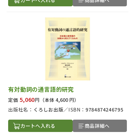
有対動詞の通言語的研究
5,060
定価
円
（本体 4,600 円）
出版社名：
くろしお出版
ISBN：
9784874246795
カートへ入れる
商品詳細へ