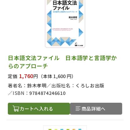
出版社名で絞り込む
日本語文法ファイル 日本語学と言語学か
らのアプローチ
1,760
定価
円
（本体 1,600 円）
著者名で絞り込む
著者名：
鈴木孝明
出版社名：
くろしお出版
ISBN：
9784874246610
カートへ入れる
商品詳細へ
絞り込む