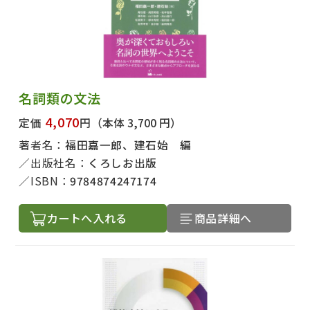
名詞類の文法
4,070
定価
円
（本体 3,700 円）
著者名：
福田嘉一郎、建石始 編
出版社名：
くろしお出版
ISBN：
9784874247174
カートへ入れる
商品詳細へ