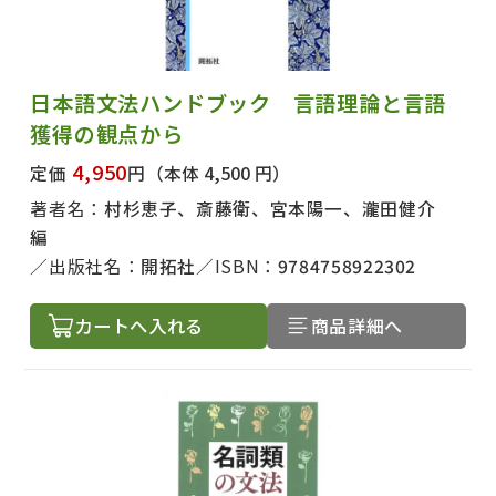
日本語文法ハンドブック 言語理論と言語
獲得の観点から
4,950
定価
円
（本体 4,500 円）
著者名：
村杉恵子、斎藤衛、宮本陽一、瀧田健介
編
出版社名：
開拓社
ISBN：
9784758922302
カートへ入れる
商品詳細へ