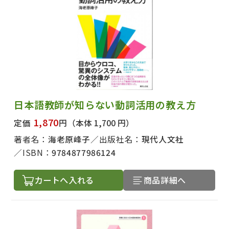
日本語教師が知らない動詞活用の教え方
1,870
定価
円
（本体 1,700 円）
著者名：
海老原峰子
出版社名：
現代人文社
ISBN：
9784877986124
カートへ入れる
商品詳細へ