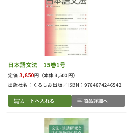
日本語文法 15巻1号
3,850
定価
円
（本体 3,500 円）
出版社名：
くろしお出版
ISBN：
9784874246542
カートへ入れる
商品詳細へ