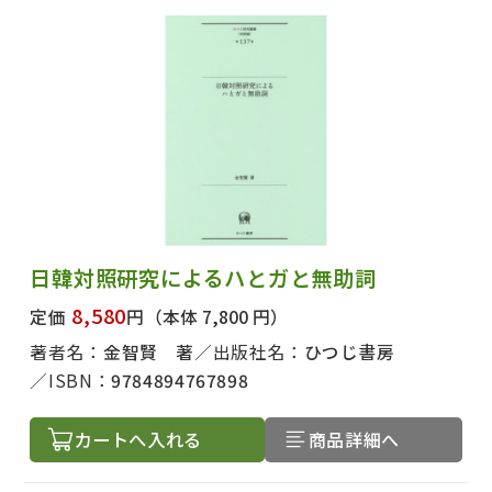
日韓対照研究によるハとガと無助詞
8,580
定価
円
（本体 7,800 円）
著者名：
金智賢 著
出版社名：
ひつじ書房
ISBN：
9784894767898
カートへ入れる
商品詳細へ