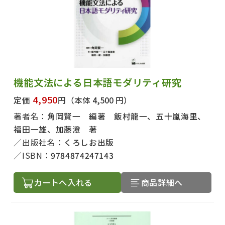
機能文法による日本語モダリティ研究
4,950
定価
円
（本体 4,500 円）
著者名：
角岡賢一 編著 飯村龍一、五十嵐海里、
福田一雄、加藤澄 著
出版社名：
くろしお出版
ISBN：
9784874247143
カートへ入れる
商品詳細へ