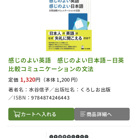
感じのよい英語 感じのよい日本語－日英
比較コミュニケーションの文法
1,320
定価
円
（本体 1,200 円）
著者名：
水谷信子
出版社名：
くろしお出版
ISBN：
9784874246443
カートへ入れる
商品詳細へ