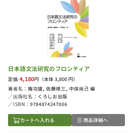
日本語文法研究のフロンティア
4,180
定価
円
（本体 3,800 円）
著者名：
庵功雄, 佐藤琢三, 中俣尚己 編
出版社名：
くろしお出版
ISBN：
9784874247006
カートへ入れる
商品詳細へ