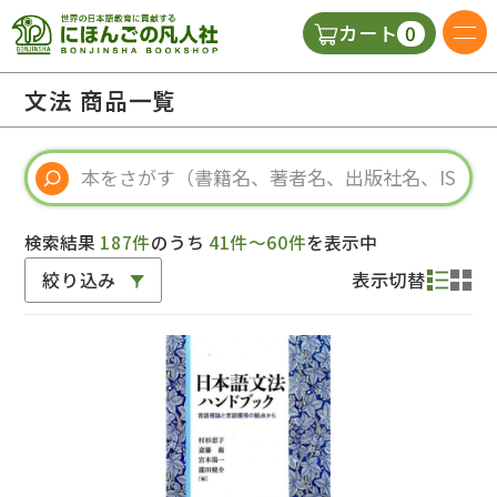
0
カート
日本語の教科書
文法 商品一覧
視聴覚・補助教材
辞典
検索結果
187件
のうち
41件～60件
を表示中
絞り込み
表示切替
教師用参考書
新規
ご利