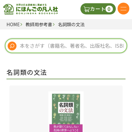
0
カート
HOME
教師用参考書
名詞類の文法
日本語の教科書
視聴覚・補助教材
辞典
名詞類の文法
教師用参考書
新規
ご利