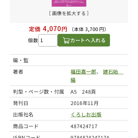
［ 画像を拡大する ］
4,070
定価
円
（本体 3,700 円）
カートへ入れる
個数
編・監
著者
福田嘉一郎
、
建石始
編
判型・ページ数・付属
A5 248頁
発刊日
2016年11月
出版社名
くろしお出版
商品コード
487424717
ISBNコード
9784874247174