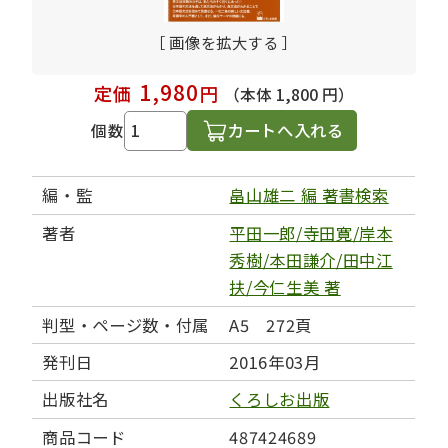
［ 画像を拡大する ］
1,980
定価
円
（本体 1,800 円）
カートへ入れる
個数
編・監
畠山雄二 編 著書検索
著者
平田一郎/寺田寛/岸本
秀樹/本田謙介/田中江
扶/今仁生美 著
判型・ページ数・付属
A5 272頁
発刊日
2016年03月
出版社名
くろしお出版
商品コード
487424689