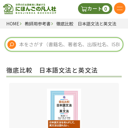
0
カート
HOME
教師用参考書
徹底比較 日本語文法と英文法
日本語の教科書
視聴覚・補助教材
辞典
徹底比較 日本語文法と英文法
教師用参考書
新規
ご利