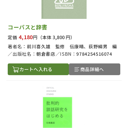
コーパスと辞書
4,180
定価
円
（本体 3,800 円）
著者名：
前川喜久雄 監修 伝康晴、荻野綱男 編
出版社名：
朝倉書店
ISBN：
9784254516074
カートへ入れる
商品詳細へ