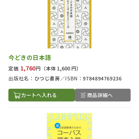
今どきの日本語
1,760
定価
円
（本体 1,600 円）
出版社名：
ひつじ書房
ISBN：
9784894769236
カートへ入れる
商品詳細へ