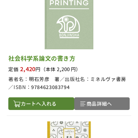
社会科学系論文の書き方
2,420
定価
円
（本体 2,200 円）
著者名：
明石芳彦 著
出版社名：
ミネルヴァ書房
ISBN：
9784623083794
カートへ入れる
商品詳細へ