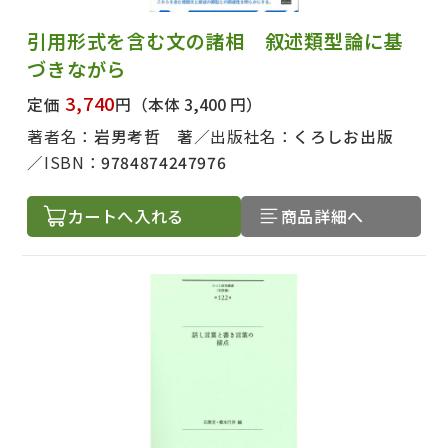
引用形式を含む文の諸相 叙述類型論に基
づきながら
3,740
定価
円
（本体 3,400 円）
著者名：
岩男考哲 著
出版社名：
くろしお出版
ISBN：
9784874247976
カートへ入れる
商品詳細へ