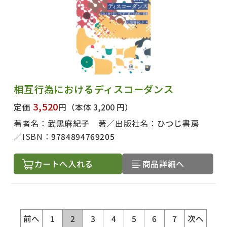
相互行為におけるディスコーダンス
3,520
定価
円
（本体 3,200 円）
著者名：
武黒麻紀子 著
出版社名：
ひつじ書房
ISBN：
9784894769205
カートへ入れる
商品詳細へ
前へ
1
2
3
4
5
6
7
次へ