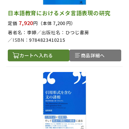
日本語教育におけるメタ言語表現の研究
7,920
定価
円
（本体 7,200 円）
著者名：
李婷
出版社名：
ひつじ書房
ISBN：
9784823410215
カートへ入れる
商品詳細へ