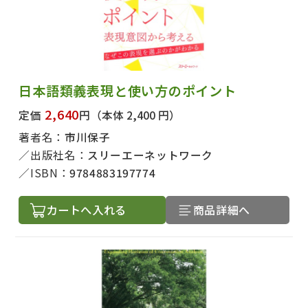
日本語類義表現と使い方のポイント
2,640
定価
円
（本体 2,400 円）
著者名：
市川保子
出版社名：
スリーエーネットワーク
ISBN：
9784883197774
カートへ入れる
商品詳細へ