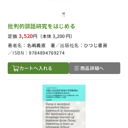
批判的談話研究をはじめる
3,520
定価
円
（本体 3,200 円）
著者名：
名嶋義直 著
出版社名：
ひつじ書房
ISBN：
9784894769274
カートへ入れる
商品詳細へ