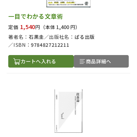
一目でわかる文章術
1,540
定価
円
（本体 1,400 円）
著者名：
石黒圭
出版社名：
ぱる出版
ISBN：
9784827212211
カートへ入れる
商品詳細へ