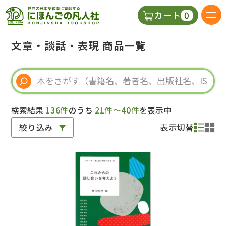
0
カート
日本語の教科書
文章・談話・表現 商品一覧
視聴覚・補助教材
辞典
検索結果
136件
のうち
21件～40件
を表示中
絞り込み
表示切替
教師用参考書
新規
ご利