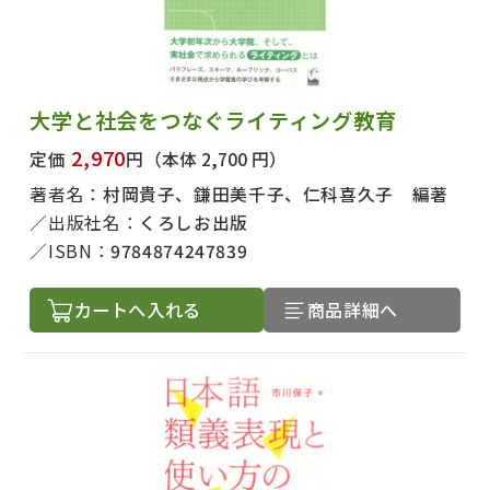
大学と社会をつなぐライティング教育
2,970
定価
円
（本体 2,700 円）
出版社名で絞り込む
著者名：
村岡貴子、鎌田美千子、仁科喜久子 編著
出版社名：
くろしお出版
ISBN：
9784874247839
著者名で絞り込む
カートへ入れる
商品詳細へ
絞り込む