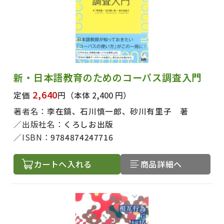
新・日本語教育のためのコーパス調査入門
2,640
定価
円
（本体 2,400 円）
著者名：
李在鎬、石川慎一郎、砂川有里子 著
出版社名：
くろしお出版
ISBN：
9784874247716
カートへ入れる
商品詳細へ