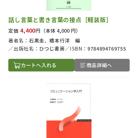
話し言葉と書き言葉の接点［軽装版］
4,400
定価
円
（本体 4,000 円）
著者名：
石黒圭、橋本行洋 編
出版社名：
ひつじ書房
ISBN：
9784894769755
カートへ入れる
商品詳細へ