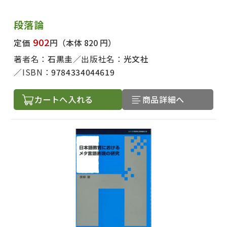
段落論
902
定価
円
（本体 820 円）
著者名：
石黒圭
出版社名：
光文社
ISBN：
9784334044619
カートへ入れる
商品詳細へ