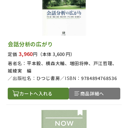
会話分析の広がり
3,960
定価
円
（本体 3,600 円）
著者名：
平本毅、横森大輔、増田将伸、戸江哲理、
城綾実 編
出版社名：
ひつじ書房
ISBN：
9784894768536
カートへ入れる
商品詳細へ