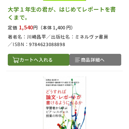
大学１年生の君が、はじめてレポートを書
くまで。
1,540
定価
円
（本体 1,400 円）
著者名：
川崎昌平
出版社名：
ミネルヴァ書房
ISBN：
9784623088898
カートへ入れる
商品詳細へ