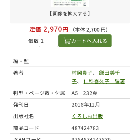
［ 画像を拡大する ］
2,970
定価
円
（本体 2,700 円）
カートへ入れる
個数
編・監
著者
村岡貴子
、
鎌田美千
子
、
仁科喜久子 編著
判型・ページ数・付属
A5 232頁
発刊日
2018年11月
出版社名
くろしお出版
商品コード
487424783
ISBNコード
9784874247839