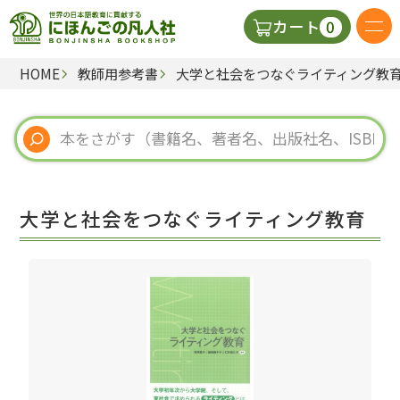
0
カート
HOME
教師用参考書
大学と社会をつなぐライティング教
日本語の教科書
視聴覚・補助教材
辞典
大学と社会をつなぐライティング教育
教師用参考書
新規
ご利