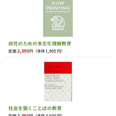
幼児のための多文化理解教育
2,095
定価
円
（本体 1,905 円）
社会を築くことばの教育
3,960
定価
円
（本体 3,600 円）