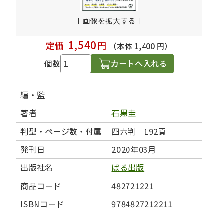
［ 画像を拡大する ］
1,540
定価
円
（本体 1,400 円）
カートへ入れる
個数
編・監
著者
石黒圭
判型・ページ数・付属
四六判 192頁
発刊日
2020年03月
出版社名
ぱる出版
商品コード
482721221
ISBNコード
9784827212211