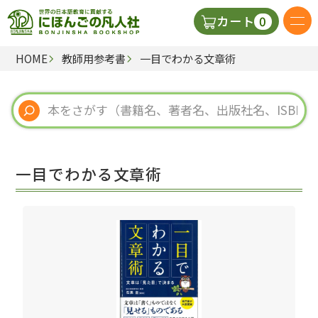
0
カート
HOME
教師用参考書
一目でわかる文章術
日本語の教科書
視聴覚・補助教材
辞典
一目でわかる文章術
教師用参考書
新規
ご利