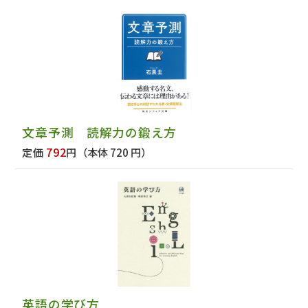
文章予測 読解力の鍛え方
792
定価
円
（本体 720 円）
英語の学び方