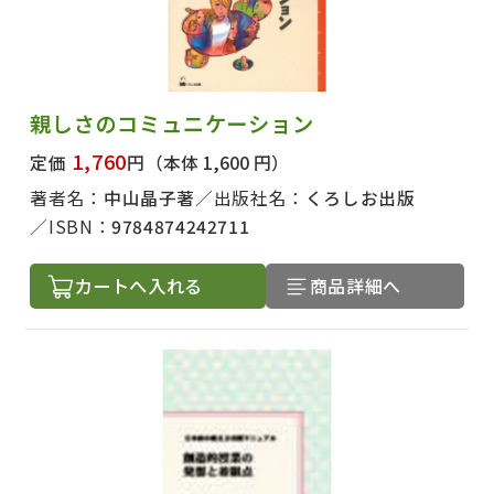
親しさのコミュニケーション
1,760
定価
円
（本体 1,600 円）
著者名：
中山晶子著
出版社名：
くろしお出版
ISBN：
9784874242711
カートへ入れる
商品詳細へ