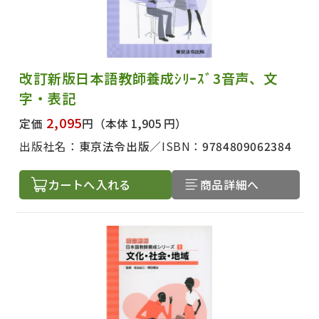
改訂新版日本語教師養成ｼﾘｰｽﾞ3音声、文
字・表記
2,095
定価
円
（本体 1,905 円）
出版社名：
東京法令出版
ISBN：
9784809062384
カートへ入れる
商品詳細へ