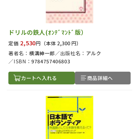
ドリルの鉄人(ｵﾝﾃﾞﾏﾝﾄﾞ版）
2,530
定価
円
（本体 2,300 円）
著者名：
横溝紳一郎
出版社名：
アルク
ISBN：
9784757406803
カートへ入れる
商品詳細へ