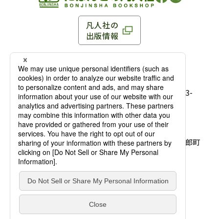
凡人社の
出版情報
〒102-0093 東京都千代田区平河町 1-3-13 8F
TEL：03-3263-3959／FAX：03-3263-3116
〒102-0093 東京都千代田区平河町1-3-
13 8F［
アクセス
］
麹町店
TEL：03-3239-8673／FAX：03-3263-
3116
〒541-0056 大阪府大阪市中央区久太郎町
4-2-10
大阪店
大西ビルディング 1階［
アクセス
］
TEL：06-4256-2684／FAX：03-6733-
7887
凡人社の本を見る
© Bonjinsha Co., LTD. All Rights Reserved.