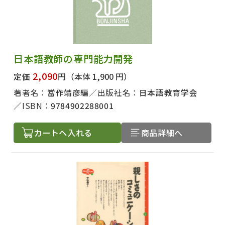
日本語教師の専門能力開発
2,090
定価
円
（本体 1,900 円）
著者名：
當作靖彦編
出版社名：
日本語教育学会
ISBN：
9784902288001
カートへ入れる
商品詳細へ