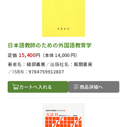
日本語教師のための外国語教育学
15,400
定価
円
（本体 14,000 円）
著者名：
縫部義憲
出版社名：
風間書房
ISBN：
9784759912807
カートへ入れる
商品詳細へ