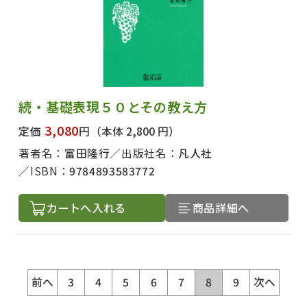
続・基礎表現５０とその教え方
3,080
定価
円
（本体 2,800 円）
著者名：
富田隆行
出版社名：
凡人社
ISBN：
9784893583772
カートへ入れる
商品詳細へ
前へ
3
4
5
6
7
8
9
次へ