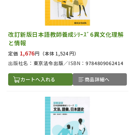
改訂新版日本語教師養成ｼﾘｰｽﾞ6異文化理解
と情報
1,676
定価
円
（本体 1,524 円）
出版社名：
東京法令出版
ISBN：
9784809062414
カートへ入れる
商品詳細へ