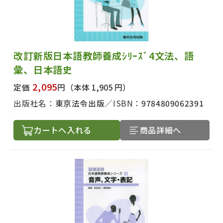
改訂新版日本語教師養成ｼﾘｰｽﾞ4文法、語
彙、日本語史
2,095
定価
円
（本体 1,905 円）
出版社名：
東京法令出版
ISBN：
9784809062391
カートへ入れる
商品詳細へ