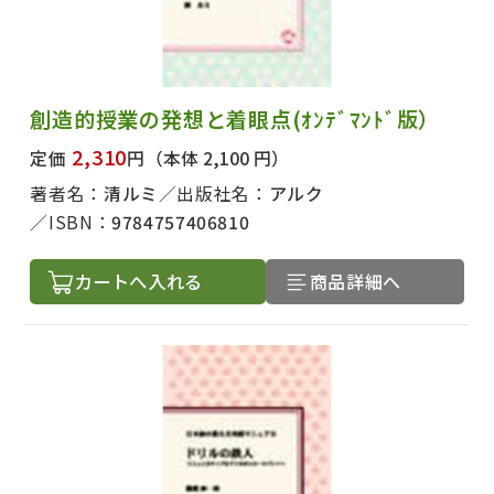
創造的授業の発想と着眼点(ｵﾝﾃﾞﾏﾝﾄﾞ版）
2,310
定価
円
（本体 2,100 円）
著者名：
清ルミ
出版社名：
アルク
ISBN：
9784757406810
カートへ入れる
商品詳細へ