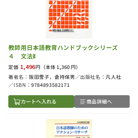
出版社名で絞り込む
教師用日本語教育ハンドブックシリーズ
４ 文法Ⅱ
1,496
定価
円
（本体 1,360 円）
著者名で絞り込む
著者名：
阪田雪子，倉持保男
出版社名：
凡人社
ISBN：
9784893582171
カートへ入れる
商品詳細へ
絞り込む