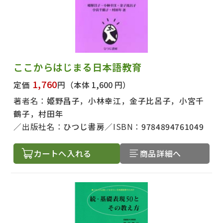
ここからはじまる日本語教育
1,760
定価
円
（本体 1,600 円）
著者名：
姫野昌子，小林幸江，金子比呂子，小宮千
鶴子，村田年
出版社名：
ひつじ書房
ISBN：
9784894761049
カートへ入れる
商品詳細へ