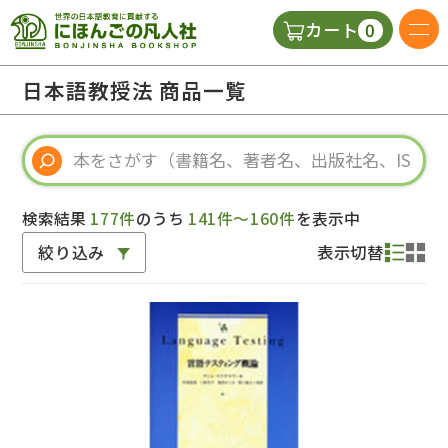
0
カート
日本語の教科書
日本語教授法 商品一覧
視聴覚・補助教材
辞典
検索結果
177件
のうち
141件～160件
を表示中
絞り込み
表示切替
教師用参考書
新規
ご利