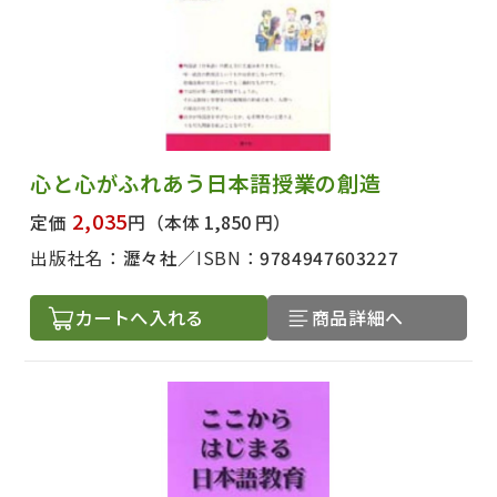
心と心がふれあう日本語授業の創造
2,035
定価
円
（本体 1,850 円）
出版社名：
瀝々社
ISBN：
9784947603227
カートへ入れる
商品詳細へ