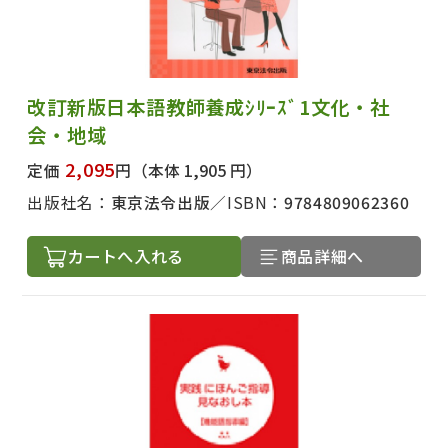
改訂新版日本語教師養成ｼﾘｰｽﾞ1文化・社
会・地域
2,095
定価
円
（本体 1,905 円）
出版社名：
東京法令出版
ISBN：
9784809062360
カートへ入れる
商品詳細へ