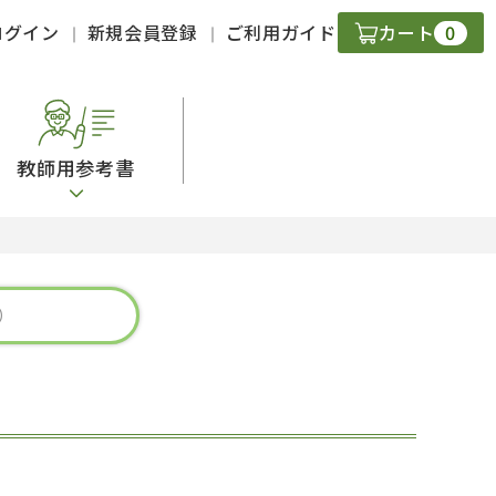
0
ログイン
新規会員登録
ご利用ガイド
カート
教師用参考書
・ＣＤ
現
字）
ニケーション
策
スキル