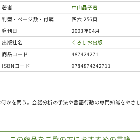
日本事情
定期刊行物
著者
中山晶子著
判型・ページ数・付属
四六 256頁
発刊日
2003年04月
出版社名
くろしお出版
商品コード
487424271
ISBNコード
9784874242711
は何かを問う。会話分析の手法や言語行動の専門知識をやさ
この商品をご覧の方におすすめの書籍