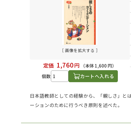
日本語学習関連副読本
［ 画像を拡大する ］
1,760
定価
円
（本体 1,600 円）
カートへ入れる
個数
日本語教師としての経験から、「親しさ」と
ーションのために行うべき原則を述べた。