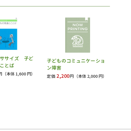
ササイズ 子ど
子どものコミュニケーショ
ことば
ン障害
円
（本体 1,600 円）
2,200
定価
円
（本体 2,000 円）