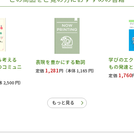
から考える
学びのエク
表現を豊かにする動詞
のコミュニ
もの発達と
1,281
定価
円
（本体 1,165 円）
1,760
定価
 2,500 円）
もっと見る