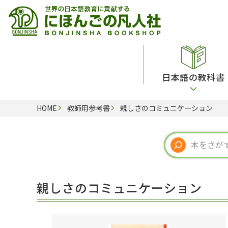
日本語の教科書
HOME
教師用参考書
親しさのコミュニケーション
総合教科書
ビデオ・ＤＶＤ
日本語学習辞典
日本語教授法
留学生向け専門分野
カード・ゲーム・絵教材
韓国語辞典
音声・音韻
読解
ドイツ語辞典
文法
会話
各国語辞典
試験対策
親しさのコミュニケーション
練習問題
語学・文法辞典
多言語社会・言語政策
各種試験対策
定期刊行物