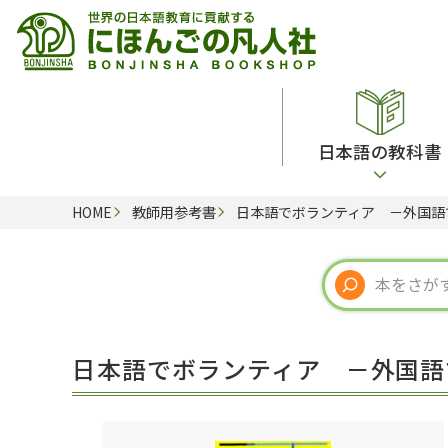
日本語の教科書
HOME
教師用参考書
日本語でボランティア －外国語
総合教科書
ビデオ・ＤＶＤ
日本語学習辞典
日本語教授法
留学生向け専門分野
カード・ゲーム・絵教材
韓国語辞典
音声・音韻
読解
ドイツ語辞典
文法
会話
各国語辞典
試験対策
日本語でボランティア －外国語
練習問題
語学・文法辞典
多言語社会・言語政策
各種試験対策
定期刊行物