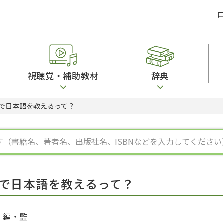
視聴覚・補助教材
辞典
で日本語を教えるって？
ビジネスパーソン・研修生向け
コンピューター
漢字字典（辞典）
教室活動参考書
短期滞在者向け
カセットテープ
英語辞典
日本語概説
子ども向け
絵本・子ども向け補助
スペイン語辞典
語彙・意味
文法
図表
中国語辞典
文章・談話・表
発音・聴解
ポルトガル語辞典
表記
作文
ロシア語辞典
言語学
語彙・表現
国語辞典
日本語教育事情
表記（かな・漢
漢字・漢和辞典
異文化間コミュ
で日本語を教えるって？
日本語能力試験対策
表現・用字用語辞典
言語の諸相
日本留学試験対
比較文化辞典
アカデミック・
大学入試対策
学校情報
編・監