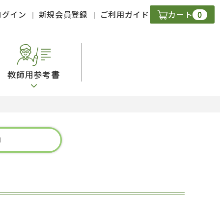
0
ログイン
新規会員登録
ご利用ガイド
カート
教師用参考書
・ＣＤ
現
字）
ニケーション
策
スキル