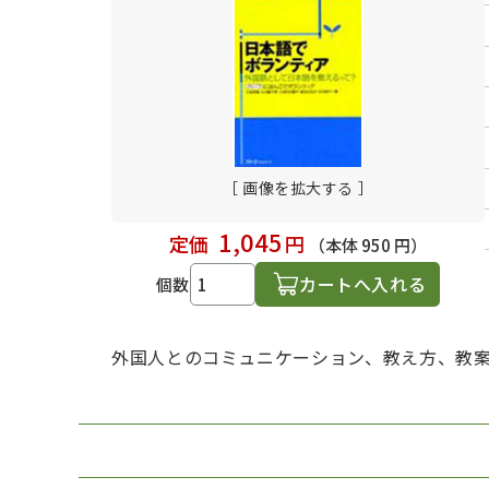
日本語学習関連副読本
［ 画像を拡大する ］
1,045
定価
円
（本体 950 円）
カートへ入れる
個数
外国人とのコミュニケーション、教え方、教