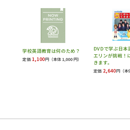
DVDで学ぶ日本
学校英語教育は何のため？
エリンが挑戦！
1,100
定価
円
（本体 1,000 円）
きます。
2,640
定価
円
（本体