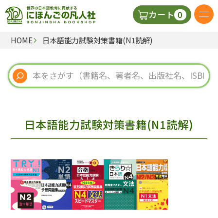
0
カート
HOME
日本語能力試験対策書籍(N1読解)
日本語の教科書
視聴覚・補助教材
辞典
日本語能力試験対策書籍(N1読解)
教師用参考書
新規
ご利