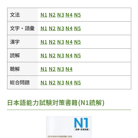
文法
N1
N2
N3
N4
N5
文字・語彙
N1
N2
N3
N4
N5
漢字
N1
N2
N3
N4
N5
読解
N1
N2
N3
N4
N5
聴解
N1
N2
N3
N4
総合問題
N1
N2
N3
N4
N5
日本語能力試験対策書籍(N1読解)