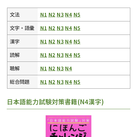
文法
N1
N2
N3
N4
N5
文字・語彙
N1
N2
N3
N4
N5
漢字
N1
N2
N3
N4
N5
読解
N1
N2
N3
N4
N5
聴解
N1
N2
N3
N4
総合問題
N1
N2
N3
N4
N5
日本語能力試験対策書籍(N4漢字)