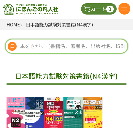
0
カート
HOME
日本語能力試験対策書籍(N4漢字)
日本語の教科書
視聴覚・補助教材
辞典
日本語能力試験対策書籍(N4漢字)
教師用参考書
新規
ご利