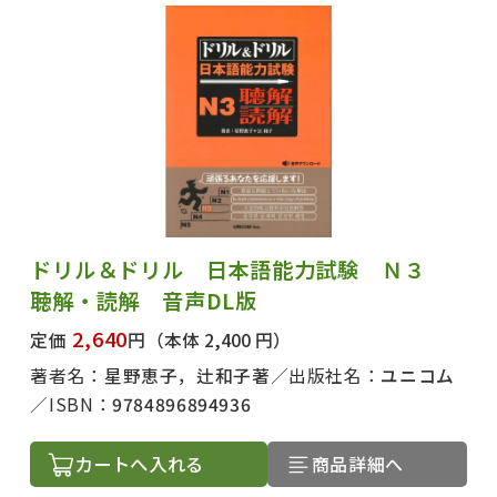
ドリル＆ドリル 日本語能力試験 Ｎ３
聴解・読解 音声DL版
2,640
定価
円
（本体 2,400 円）
著者名：
星野恵子，辻和子著
出版社名：
ユニコム
ISBN：
9784896894936
カートへ入れる
商品詳細へ