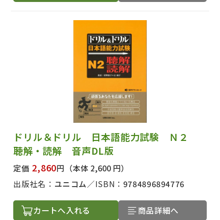
ドリル＆ドリル 日本語能力試験 Ｎ２
聴解・読解 音声DL版
2,860
定価
円
（本体 2,600 円）
出版社名：
ユニコム
ISBN：
9784896894776
カートへ入れる
商品詳細へ