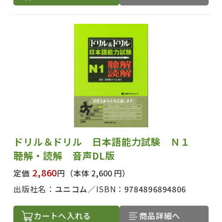
ドリル＆ドリル 日本語能力試験 Ｎ１
聴解・読解 音声DL版
2,860
定価
円
（本体 2,600 円）
出版社名：
ユニコム
ISBN：
9784896894806
カートへ入れる
商品詳細へ