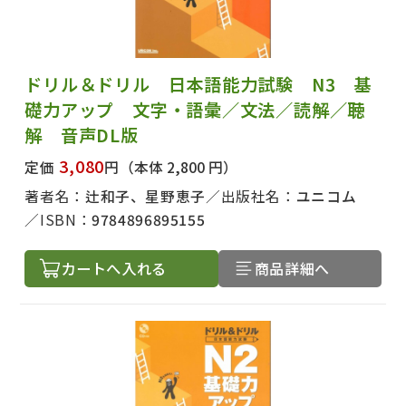
ドリル＆ドリル 日本語能力試験 N3 基
礎力アップ 文字・語彙／文法／読解／聴
解 音声DL版
3,080
定価
円
（本体 2,800 円）
著者名：
辻和子、星野恵子
出版社名：
ユニコム
ISBN：
9784896895155
カートへ入れる
商品詳細へ