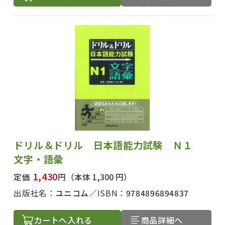
ドリル＆ドリル 日本語能力試験 Ｎ１
文字・語彙
1,430
定価
円
（本体 1,300 円）
出版社名：
ユニコム
ISBN：
9784896894837
カートへ入れる
商品詳細へ