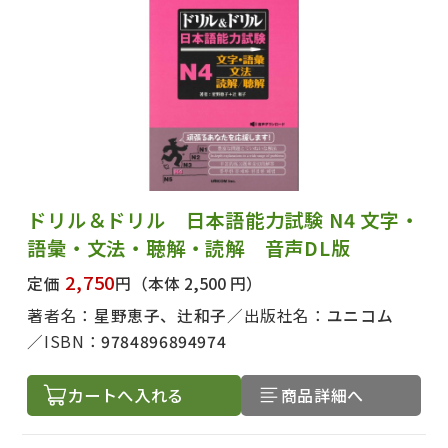
ドリル＆ドリル 日本語能力試験 N4 文字・
語彙・文法・聴解・読解 音声DL版
2,750
定価
円
（本体 2,500 円）
著者名：
星野恵子、辻和子
出版社名：
ユニコム
ISBN：
9784896894974
カートへ入れる
商品詳細へ