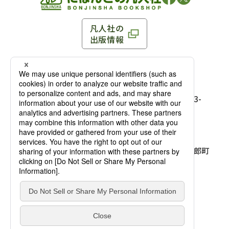
凡人社の
出版情報
〒102-0093 東京都千代田区平河町 1-3-13 8F
TEL：03-3263-3959／FAX：03-3263-3116
〒102-0093 東京都千代田区平河町1-3-
13 8F［
アクセス
］
麹町店
TEL：03-3239-8673／FAX：03-3263-
3116
〒541-0056 大阪府大阪市中央区久太郎町
4-2-10
大阪店
大西ビルディング 1階［
アクセス
］
TEL：06-4256-2684／FAX：03-6733-
7887
凡人社の本を見る
© Bonjinsha Co., LTD. All Rights Reserved.