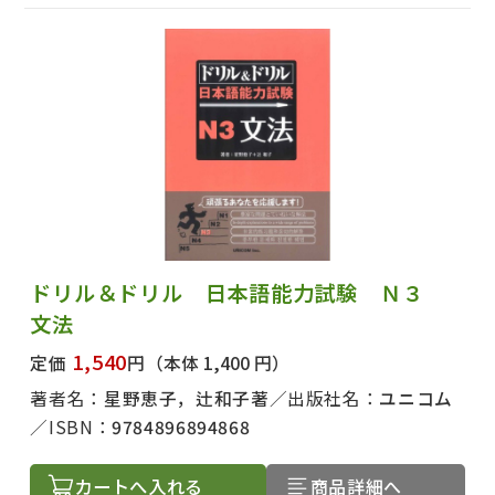
ドリル＆ドリル 日本語能力試験 Ｎ３
文法
1,540
定価
円
（本体 1,400 円）
著者名：
星野恵子，辻和子著
出版社名：
ユニコム
ISBN：
9784896894868
カートへ入れる
商品詳細へ