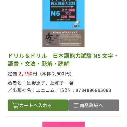
ドリル＆ドリル 日本語能力試験 N5 文字・
語彙・文法・聴解・読解
2,750
定価
円
（本体 2,500 円）
著者名：
星野恵子、辻和子 著
出版社名：
ユニコム
ISBN：
9784896895063
カートへ入れる
商品詳細へ