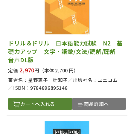
ドリル＆ドリル 日本語能力試験 N2 基
礎力アップ 文字・語彙/文法/読解/聴解
音声DL版
2,970
定価
円
（本体 2,700 円）
著者名：
星野恵子 辻和子
出版社名：
ユニコム
ISBN：
9784896895148
カートへ入れる
商品詳細へ