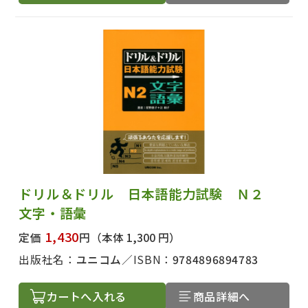
著者名で絞り込む
絞り込む
ドリル＆ドリル 日本語能力試験 Ｎ２
文字・語彙
1,430
定価
円
（本体 1,300 円）
出版社名：
ユニコム
ISBN：
9784896894783
カートへ入れる
商品詳細へ