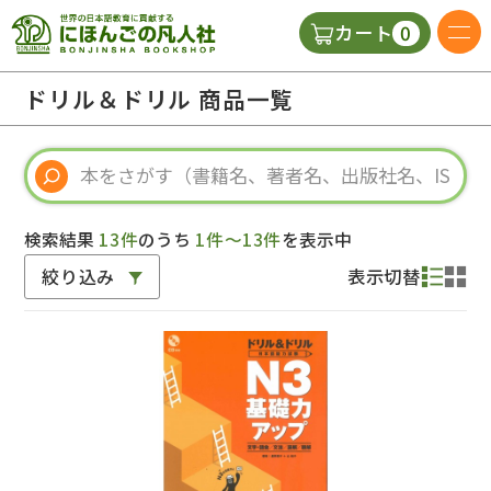
0
カート
日本語の教科書
ドリル＆ドリル 商品一覧
視聴覚・補助教材
辞典
検索結果
13件
のうち
1件～13件
を表示中
絞り込み
表示切替
教師用参考書
新規
ご利