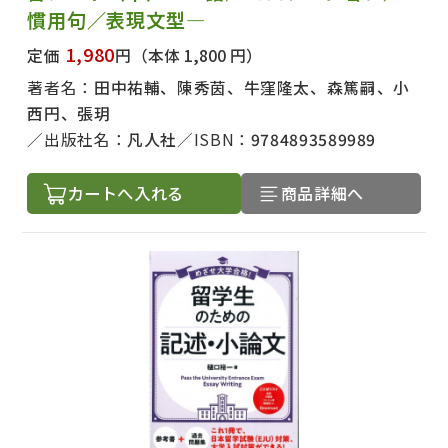
慣用句／表現文型―
1,980
定価
円
（本体 1,800 円）
著者名：
田中祐輔、陳秀茵、牛窪隆太、森篤嗣、小
西円、張玥
出版社名：
凡人社
ISBN：
9784893589989
カートへ入れる
商品詳細へ