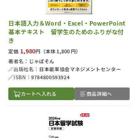
日本語入力＆Word・Excel・PowerPoint
基本テキスト 留学生のためのふりがな付
き
1,980
定価
円
（本体 1,800 円）
著者名：
じゃぱそん
出版社名：
日本能率協会マネジメントセンター
ISBN：
9784800593924
カートへ入れる
商品詳細へ