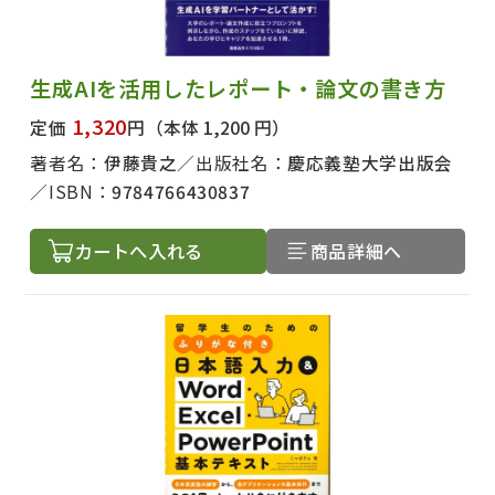
生成AIを活用したレポート・論文の書き方
1,320
定価
円
（本体 1,200 円）
著者名：
伊藤貴之
出版社名：
慶応義塾大学出版会
ISBN：
9784766430837
カートへ入れる
商品詳細へ