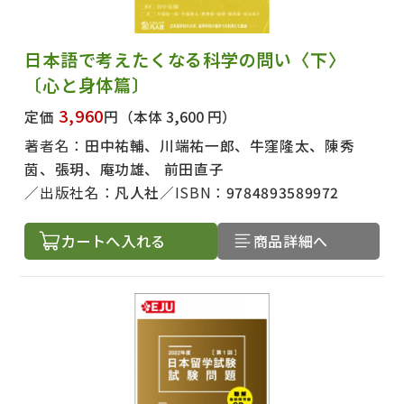
日本語で考えたくなる科学の問い〈下〉
〔心と身体篇〕
3,960
定価
円
（本体 3,600 円）
著者名：
田中祐輔、川端祐一郎、牛窪隆太、陳秀
茵、張玥、庵功雄、 前田直子
出版社名：
凡人社
ISBN：
9784893589972
カートへ入れる
商品詳細へ