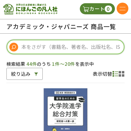
0
カート
日本語の教科書
アカデミック・ジャパニーズ 商品一覧
視聴覚・補助教材
辞典
検索結果
44件
のうち
1件～20件
を表示中
絞り込み
表示切替
教師用参考書
新規
ご利