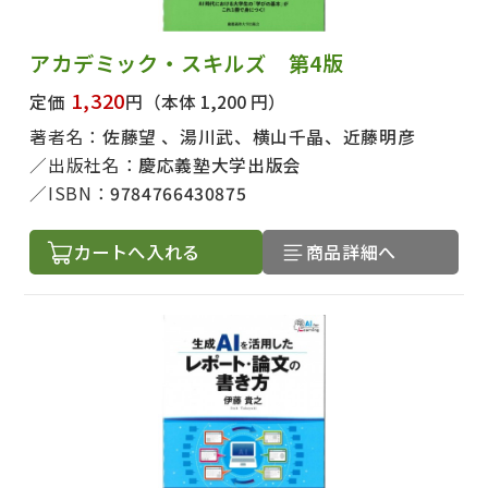
アカデミック・スキルズ 第4版
1,320
定価
円
（本体 1,200 円）
著者名：
佐藤望 、湯川武、横山千晶、近藤明彦
出版社名：
慶応義塾大学出版会
ISBN：
9784766430875
カートへ入れる
商品詳細へ