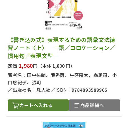
《書き込み式》表現するための語彙文法練
習ノート〈上〉 ―語／コロケーション／
慣用句／表現文型―
1,980
定価
円
（本体 1,800 円）
著者名：
田中祐輔、陳秀茵、牛窪隆太、森篤嗣、小
口悠紀子、張玥
出版社名：
凡人社
ISBN：
9784893589965
カートへ入れる
商品詳細へ