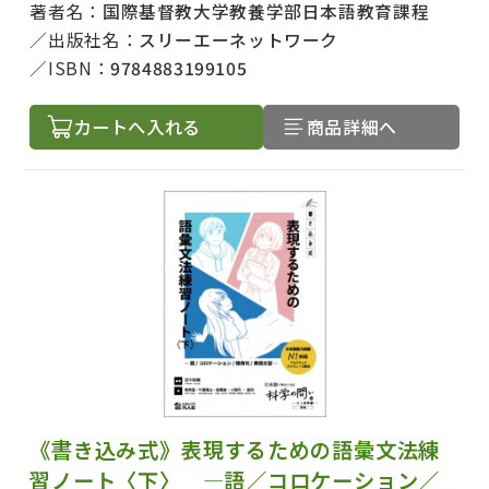
著者名：
国際基督教大学教養学部日本語教育課程
出版社名：
スリーエーネットワーク
著者名で絞り込む
ISBN：
9784883199105
カートへ入れる
商品詳細へ
絞り込む
《書き込み式》表現するための語彙文法練
習ノート〈下〉 ―語／コロケーション／