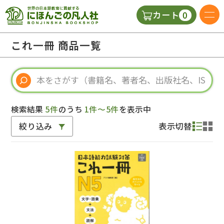
0
カート
日本語の教科書
これ一冊 商品一覧
視聴覚・補助教材
辞典
検索結果
5件
のうち
1件～5件
を表示中
絞り込み
表示切替
教師用参考書
新規
ご利