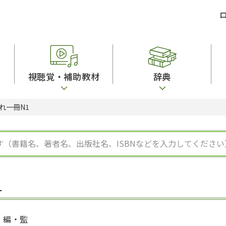
視聴覚・補助教材
辞典
れ一冊N1
ビジネスパーソン・研修生向け
コンピューター
漢字字典（辞典）
教室活動参考書
短期滞在者向け
カセットテープ
英語辞典
日本語概説
子ども向け
絵本・子ども向け補助
スペイン語辞典
語彙・意味
文法
図表
中国語辞典
文章・談話・表
発音・聴解
ポルトガル語辞典
表記
作文
ロシア語辞典
言語学
語彙・表現
国語辞典
日本語教育事情
表記（かな・漢
漢字・漢和辞典
異文化間コミュ
1
日本語能力試験対策
表現・用字用語辞典
言語の諸相
日本留学試験対
比較文化辞典
アカデミック・
大学入試対策
学校情報
編・監