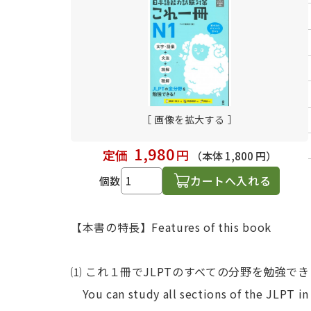
日本語学習関連副読本
［ 画像を拡大する ］
1,980
定価
円
（本体 1,800 円）
カートへ入れる
個数
【本書の特長】Features of this book
⑴ これ１冊でJLPTのすべての分野を勉強でき
You can study all sections of the JLPT in