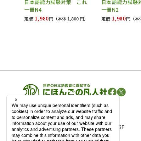
日本語能力試験対策 これ
日本語能力試験
一冊N4
一冊N2
1,980
1,980
定価
円
（本体 1,800 円）
定価
円
（本体
凡人社の
出版情報
〒102-0093 東京都千代田区平河町 1-3-13 8F
TEL：03-3263-3959／FAX：03-3263-3116