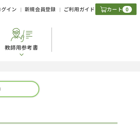
0
ログイン
新規会員登録
ご利用ガイド
カート
教師用参考書
・ＣＤ
現
字）
ニケーション
策
スキル