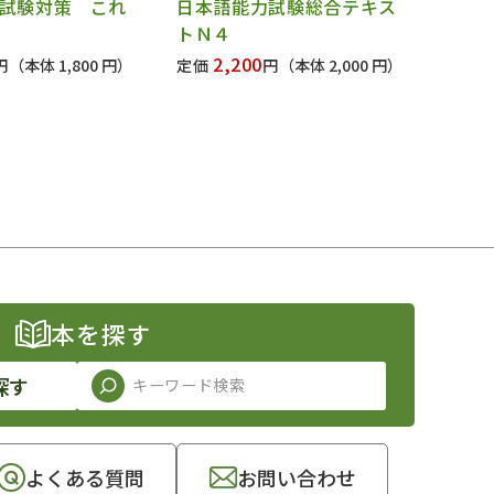
試験対策 これ
日本語能力試験総合テキス
トＮ４
2,200
円
（本体 1,800 円）
定価
円
（本体 2,000 円）
本を探す
探す
よくある質問
お問い合わせ