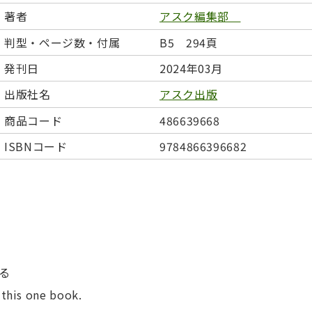
日本事情
定期刊行物
著者
アスク編集部
判型・ページ数・付属
B5 294頁
発刊日
2024年03月
出版社名
アスク出版
商品コード
486639668
ISBNコード
9784866396682
る
 this one book.