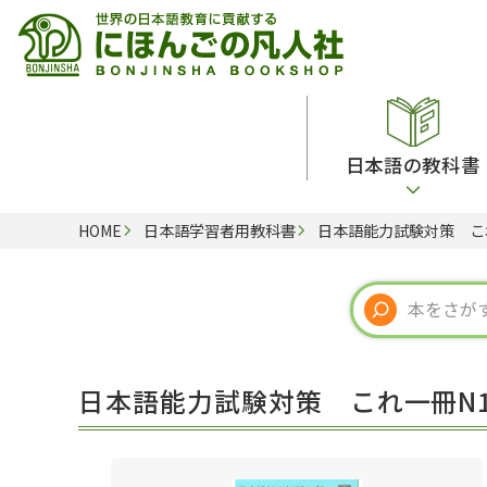
日本語の教科書
HOME
日本語学習者用教科書
日本語能力試験対策 こ
総合教科書
ビデオ・ＤＶＤ
日本語学習辞典
日本語教授法
留学生向け専門分野
カード・ゲーム・絵教材
韓国語辞典
音声・音韻
読解
ドイツ語辞典
文法
会話
各国語辞典
試験対策
日本語能力試験対策 これ一冊N
練習問題
語学・文法辞典
多言語社会・言語政策
各種試験対策
定期刊行物