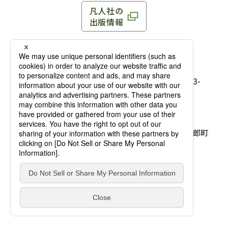
凡人社の
出版情報
〒102-0093 東京都千代田区平河町 1-3-13 8F
TEL：03-3263-3959／FAX：03-3263-3116
〒102-0093 東京都千代田区平河町1-3-
13 8F［
アクセス
］
麹町店
TEL：03-3239-8673／FAX：03-3263-
3116
〒541-0056 大阪府大阪市中央区久太郎町
4-2-10
大阪店
大西ビルディング 1階［
アクセス
］
TEL：06-4256-2684／FAX：03-6733-
7887
凡人社の本を見る
© Bonjinsha Co., LTD. All Rights Reserved.
凡人社が出版した本を見る