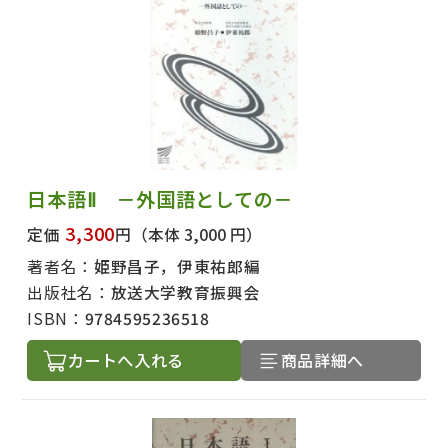
日本語Ⅱ －外国語としての－
3,300
定価
円
（本体 3,000 円）
著者名：
姫野昌子，伊東祐郎編
出版社名：
放送大学教育振興会
ISBN：
9784595236518
カートへ入れる
商品詳細へ