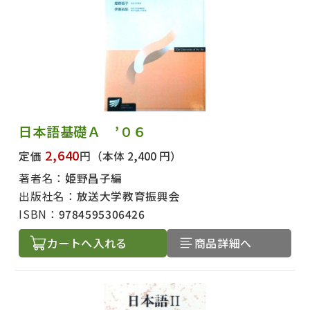
日本語基礎Ａ ’０６
2,640
定価
円
（本体 2,400 円）
著者名：
姫野昌子編
出版社名：
放送大学教育振興会
ISBN：
9784595306426
カートへ入れる
商品詳細へ