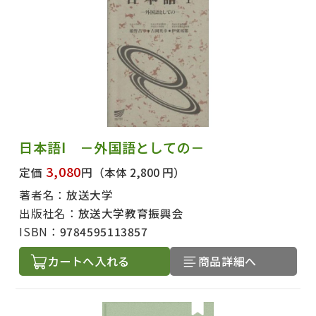
日本語Ⅰ －外国語としての－
3,080
定価
円
（本体 2,800 円）
著者名：
放送大学
出版社名：
放送大学教育振興会
ISBN：
9784595113857
出版社名で絞り込む
カートへ入れる
商品詳細へ
著者名で絞り込む