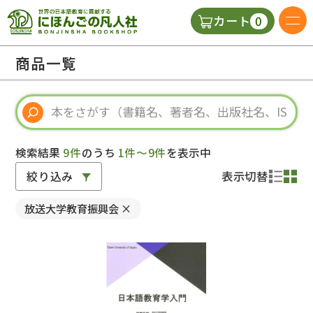
0
カート
日本語の教科書
商品一覧
視聴覚・補助教材
辞典
検索結果
9件
のうち
1件～9件
を表示中
絞り込み
表示切替
教師用参考書
放送大学教育振興会
×
新規
ご利