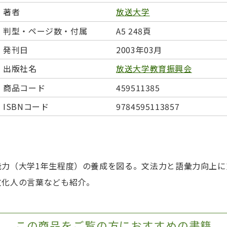
日本事情
定期刊行物
著者
放送大学
判型・ページ数・付属
A5 248頁
発刊日
2003年03月
出版社名
放送大学教育振興会
商品コード
459511385
ISBNコード
9784595113857
能力（大学1年生程度）の養成を図る。文法力と語彙力向上に
文化人の言葉なども紹介。
この商品をご覧の方におすすめの書籍