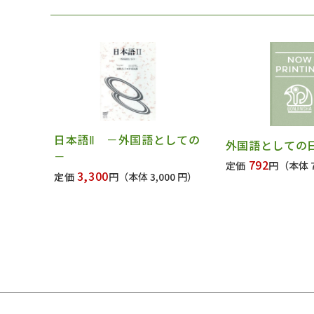
日本語Ⅱ －外国語としての
外国語としての
－
792
定価
円
（本体 7
3,300
定価
円
（本体 3,000 円）