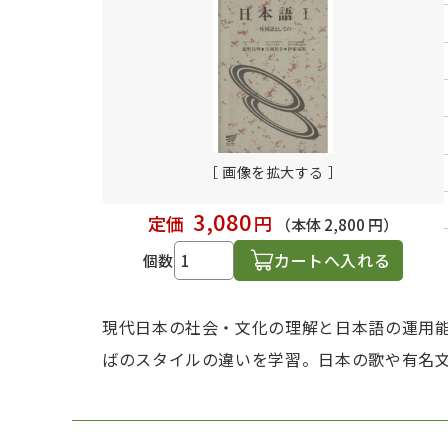
日本語学習関連副読本
［ 画像を拡大する ］
3,080
定価
円
（本体 2,800 円）
カートへ入れる
個数
現代日本の社会・文化の理解と日本語の運用
ばのスタイルの違いを学習。日本の歌や有名