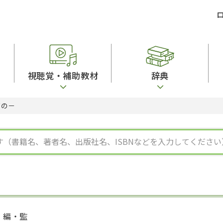
視聴覚・補助教材
辞典
ての－
ビジネスパーソン・研修生向け
コンピューター
漢字字典（辞典）
教室活動参考書
短期滞在者向け
カセットテープ
英語辞典
日本語概説
子ども向け
絵本・子ども向け補助
スペイン語辞典
語彙・意味
文法
図表
中国語辞典
文章・談話・表
発音・聴解
ポルトガル語辞典
表記
作文
ロシア語辞典
言語学
語彙・表現
国語辞典
日本語教育事情
表記（かな・漢
漢字・漢和辞典
異文化間コミュ
日本語能力試験対策
表現・用字用語辞典
言語の諸相
日本留学試験対
比較文化辞典
アカデミック・
大学入試対策
学校情報
編・監