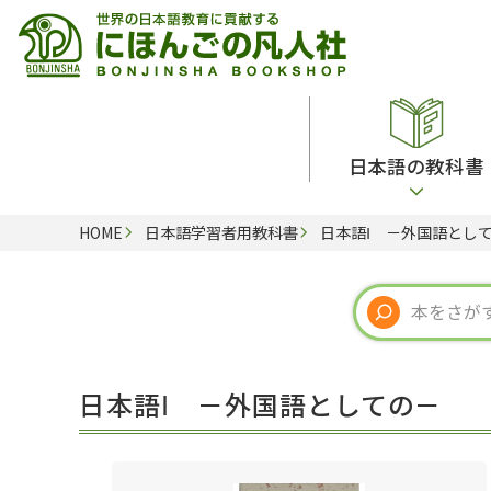
日本語の教科書
HOME
日本語学習者用教科書
日本語Ⅰ －外国語とし
総合教科書
ビデオ・ＤＶＤ
日本語学習辞典
日本語教授法
留学生向け専門分野
カード・ゲーム・絵教材
韓国語辞典
音声・音韻
読解
ドイツ語辞典
文法
会話
各国語辞典
試験対策
日本語Ⅰ －外国語としての－
練習問題
語学・文法辞典
多言語社会・言語政策
各種試験対策
定期刊行物