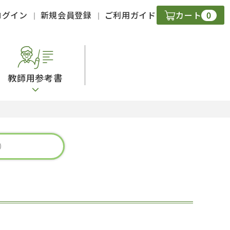
0
ログイン
新規会員登録
ご利用ガイド
カート
教師用参考書
・ＣＤ
現
字）
ニケーション
策
スキル